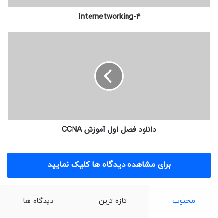
حاصل آن عددی می‌شود که در جدول روتینگ به‌عنوان
Metric
قرار می‌گیرد . در فصل 8
Internetworking-4
و 9 به‌صورت کامل در مورد آن صحبت خواهیم کرد .
خب همان‌طور که قبلاً گفتیم ، روترها جداکننده
Broadcast domain
هستند ، به این
معنی که اگر پیغام
Broadcast
به آن‌ها برسد آن را از بین می‌برند و اجازه عبور نخواهند
داد . به یاد دارید که این خاصیت چه فایده‌ای داشت ؟ همین‌طور روترها جداکننده
Collision domain
ها نیز بودند . البته سوییچ‌ها در لایه 2 نیز
Collision domain
ها را
جدا می‌کنند .
دانلود فصل اول آموزش CCNA
با توجه به شکل 15 ، چند ویژگی روترها که نباید آن‌ها ا فراموش کنید :
برای مشاهده دیدگاه ها کلیک نمایید
محبوب
تازه ترین
دیدگاه ها
(15)