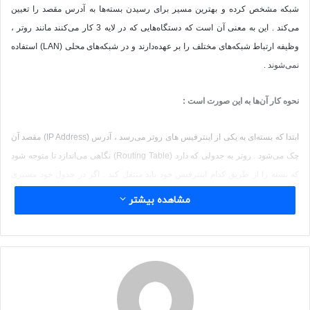
شبکه مشخص کرده و بهترین مسیر برای رسیدن بسته‌ها به آدرس مقصد را تعیین
می‌کند . این به معنی آن است که دستگاه‌هایی که در لایه 3 کار می‌کنند مانند روتر ،
وظیفه ارتباط شبکه‌های مختلف را بر عهده‌دارند و در شبکه‌های محلی
(LAN)
استفاده
نمی‌شوند .
نحوه کار آن‌ها به این صورت است :
ابتدا که بسته‌ای به یکی از اینترفیس های روتر می‌رسد ، آدرس
(IP Address)
مقصد آن
چک می‌شود . روتر به جدولی که دارد
(Routing Table)
نگاهی می‌اندازد تا متوجه شود
که بسته را از طریق کدام اینترفیس خود باید منتقل کند . اگر در جدول خود مسیری
برای آدرس مقصد بسته داشته باشد آن را هدایت می‌کند ، در غیر این صورت روتر بسته
مشاهده بیشتر
را از بین می‌برد ! توجه داشته باشید روتر برخلاف سوییچ ، فقط بسته‌هایی که آدرس
مقصد آن‌ها در جدولش وجود داشته باشد را منتقل می‌کند .
دیتا و بسته‌های آپدیت ، دو نوع از بسته‌هایی هستند که در لایه
Network
استفاده