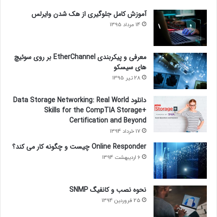
آموزش کامل جلوگیری از هک شدن وایرلس
· روترها به‌صورت پیش‌فرض پیغام‌های
Broadcast
و
Multicast
را عبور نمی‌دهند
14 مرداد 1395
· روترها از آدرس‌های منطقی
(IP Address)
برای هدایت بسته‌ها به مقصد استفاده
معرفی و پیکربندی EtherChannel بر روی سوئیچ
می‌کنند .
های سیسکو
28 تیر 1395
· روترها می‌توانند از
Access list
ها ، که توسط ادمین شبکه ایجاد می‌شود برای
دانلود Data Storage Networking: Real World
کنترل امنیت شبکه استفاده کنند .
Skills for the CompTIA Storage+
Certification and Beyond
· روترها می‌توانند ارتباط بین
virtual LAN (VLAN)
ها را برقرار کنند .
17 خرداد 1394
Online Responder چیست و چگونه کار می کند؟
· روترها همچنین برای تأمین
quality of service (QOS)
که یک نوع خاص از ترافیک
6 اردیبهشت 1394
شبکه است استفاده می‌شوند .
نحوه نصب و کانفیگ SNMP
25 فروردین 1394
" نگران متوجه نشدن اصطلاحاتی مانند
VLAN
و یا
QOS
نباشید . تا انتهای دوره
CCNA