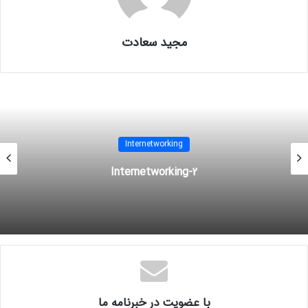
می‌شوند :
مجید سعادت
:
Data packets
بسته‌هایی که توسط آن‌ها اطلاعات کاربران انتقال پیدا می‌کند . پروتکل‌هایی که برای
این کار استفاده می‌شوند را
Routed Protocols
می‌گویند .مانند
IP
و
IPv6
. در فصل
3،
IP Address
ها را به‌صورت کامل پوشش خواهیم داد .
Internetworking
:
Route update packet
Internetworking-2
این بسته‌ها برای انتقال آپدیت روترهای همسایه به یکدیگر استفاده می‌شود . که توسط
آن روترها ، به یکدیگر شبکه‌های متصل به خود را خبر می‌دهند .
پروتکل‌هایی که این کار را انجام می‌دهند را
Routing Protocols
می‌نامند . مانند :
RIP ,
EIGRP
و
OSPF
. آپدیت‌ها به روتر کمک می‌کند تا جدول خود را کامل کند .
با عضویت در خبرنامه ما
برای درک بهتر ، به شکل شماره 14 دقت کنید . در این مثال از دو روتر استفاده‌شده