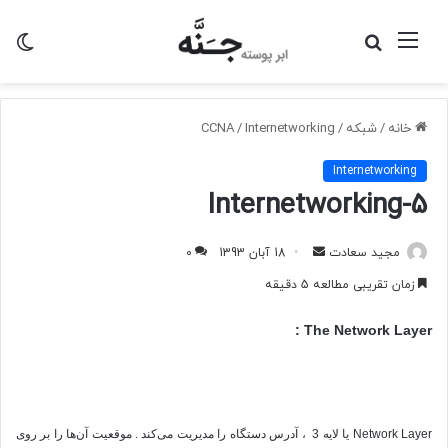
منو
جستجو
تغی
برای
پو
خانه
/
شبکه
/
Internetworking
/
CCNA
Internetworking
Internetworking-5
ارسال
مجید سعادت
18 آبان 1393
0
به
زمان تقریبی مطالعه 5 دقیقه
ایمیل
The Network Layer :
Network Layer
یا لایه 3 ، آدرس دستگاه‌ را مدیریت می‌کند . موقعیت آن‌ها را بر روی