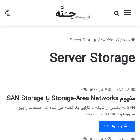
منو
جستجو
تغی
برای
پو
خانه
/
کد 643-70
/
Server Storage
Server Storage
رضا افخمی
4 آذر 1392
2
مفهوم Storage-Area Networks یا SAN Storage
SAN به بخشی از شبکه با کارایی بالا گفته می شود که اطلاعات را بین
سرورها و storage های شبکه…
بیشتر بخوانید »
رضا افخمی
4 آذر 1392
2