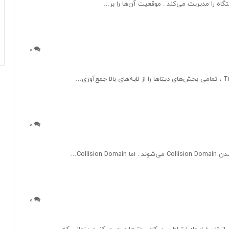
0
0
Collis…
0