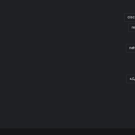
cisc
re
که