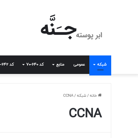
شبکه
عمومی
منابع
کد 640-70
کد 642-70
خانه
/
شبکه
/
CCNA
CCNA