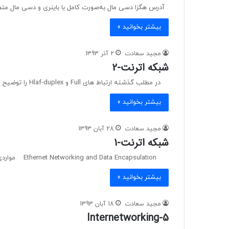
آدرس هگزا دسی مال به‌صورت کامل با باینری و دسی مال متفاوت است . هگز 
بیشتر بخوانید »
مجید سعادت
2 آذر 1393
شبکه اترنت-2
در مطلب گذشته ارتباط های Full و Hlaf-duplex را توضیح دادیم . حال بیاید نگاهی دقیق‌تر به عملکرد…
بیشتر بخوانید »
مجید سعادت
28 آبان 1393
شبکه اترنت-1
Ethernet Networking and Data Encapsulation مواردی که در این فصل گفته می‌شود : · شناخت بیشتر…
بیشتر بخوانید »
مجید سعادت
18 آبان 1393
Internetworking-5