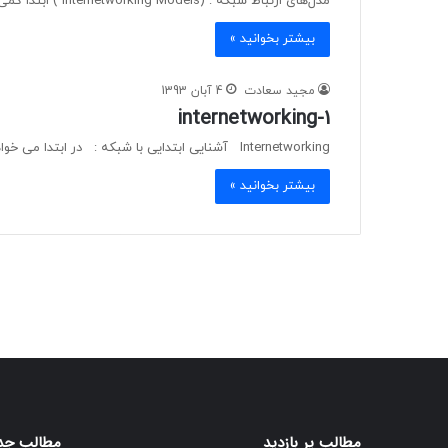
مدل‌های ارتباط شبکه : (Internetworking Models ) ابتدا کمی از تاریخ ایجاد ارتباط بین کامپیوترها صحبت کنیم : زمانی که…
بیشتر بخوانید »
مجید سعادت
4 آبان 1393
internetworking-1
Internetworking آشنایی ابتدایی با شبکه : در ابتدا می خواهیم با یک شبکه ساده آشنا شویم، شکل زیر…
بیشتر بخوانید »
مطالب پر بازدید
مطالب جد