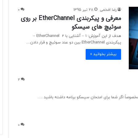
رضا افخمی
28 تیر 1395
0
معرفی و پیکربندی EtherChannel بر روی
سوئیچ های سیسکو
هدف از این آموزش: 1 – آشنایی با EtherChannel 2 –
پیکربندی EtherChannel بین دو عدد سوئیچ و قرار دادن…
بیشتر بخوانید »
2
0