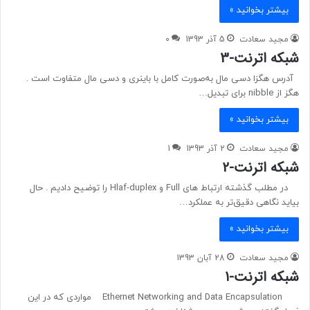
بیشتر بخوانید »
مجید سعادت
5 آذر 1393
0
شبکه اترنت-3
آدرس هگزا دسی مال به‌صورت کامل با باینری و دسی مال متفاوت است .
هگز از nibble برای تبدیل…
بیشتر بخوانید »
مجید سعادت
2 آذر 1393
1
شبکه اترنت-2
در مطلب گذشته ارتباط های Full و Hlaf-duplex را توضیح دادیم . حال
بیاید نگاهی دقیق‌تر به عملکرد…
بیشتر بخوانید »
مجید سعادت
28 آبان 1393
شبکه اترنت-1
Ethernet Networking and Data Encapsulation مواردی که در این