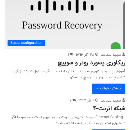
Basic configuration
مجید سعادت
28 آذر 1393
1
ریکاوری پسورد روتر و سوییچ
آموزش پسورد ریکاوری سیسکو ، قدم به قدم : اگر مسئول شبکه بزرگی
شامل چندین روتر و سوویچ سیسکو…
بیشتر بخوانید »
مجید سعادت
9 آذر 1393
2
شبکه اترنت-4
Ethernet Cabling مبحث کابل‌های اترنت بسیار مهم است ، مخصوصاً اگر
شما برای امتحان سیسکو برنامه داشته باشید .…