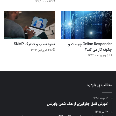
17 خرداد 1394
Online Responder چیست و
نحوه نصب و کانفیگ SNMP
چگونه کار می کند؟
25 فروردین 1394
6 اردیبهشت 1394
مطالب پر بازدید
14 مرداد 1395
آموزش کامل جلوگیری از هک شدن وایرلس
28 تیر 1395