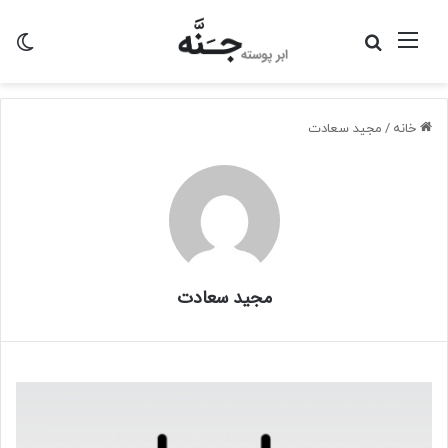
منو
جستجو
تغی
برای
پو
خانه
/
مجید سعادت
مجید سعادت