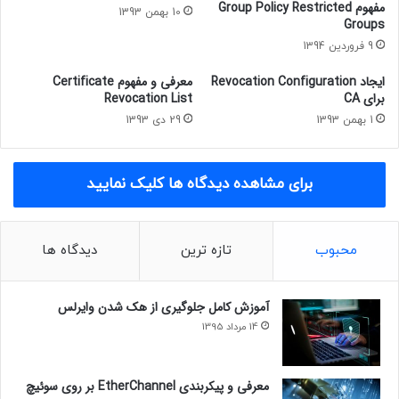
آموزش تصویری mcitp
آموزش تصویری شبکه
مفهوم Group Policy Restricted
10 بهمن 1393
Groups
آموزش راه اندازی شبکه
آموزش شبکه
9 فروردین 1394
ویژگی های جدید ad cs در windows server 2008 r2
ایجاد Revocation Configuration
معرفی و مفهوم Certificate
برای CA
Revocation List
1 بهمن 1393
29 دی 1393
برای مشاهده دیدگاه ها کلیک نمایید
محبوب
تازه ترین
دیدگاه ها
آموزش کامل جلوگیری از هک شدن وایرلس
14 مرداد 1395
معرفی و پیکربندی EtherChannel بر روی سوئیچ