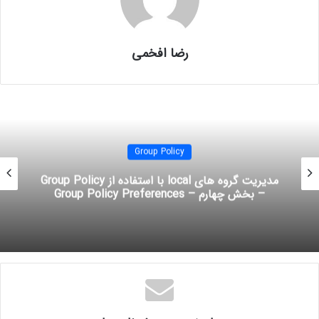
داشته باشد:
Forest functional level
می بایست ویندوز سرور
2008 R2
باشد.
رضا افخمی
Enterprise CA
می بایست ویندوز سرور
2008 R2
، ویندوز سرور
2008
و یا
ویندوز سرور
2003
باشد.
کامپیوترهای کلاینت ها می بایست ویندوز
7
به بالا باشند.
برای پشتیبانی از
cross-forest enrollment
می بایست،
enterprise CA
ها در
Group Policy
هر
forest
، باید یا نسخه
Enterprise
ویندوز سرور باشند یا نسخه
Datacenter
مدیریت گروه های local با استفاده از Group Policy
Enrollment across Forest
– بخش چهارم – Group Policy Preferences
همانطور که گفته شد، این ویژگی در ورژن جدید
AD CS Web Services
آمده است.
برای اینکه این ویژگی به درستی عمل کند،
forest
ها می بایست شامل رابطه
trust
دوطرفه (
two-way trust relationship
) باشند و
forest functional level
آنها حداقل
روی
Windows Server 2003
قرار گیرد. اگر سازمانتان چندین
forest
داشته و شما
درون هر
forest
یک
PKI
ایجاد کرده اید، می توانید با این ویژگی به راحتی بین
forest
ها