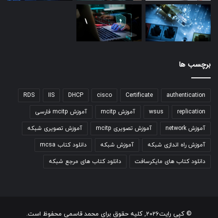
برچسب ها
RDS
IIS
DHCP
cisco
Certificate
authentication
replication
wsus
آموزش mcitp
آموزش mcitp فارسی
آموزش network
آموزش تصویری mcitp
آموزش تصویری شبکه
آموزش راه اندازی شبکه
آموزش شبکه
دانلود کتاب mcsa
دانلود کتاب های مایکرسافت
دانلود کتاب های مرجع شبکه
© کپی رایت2026, کلیه حقوق برای محمد قاسمی محفوظ است.