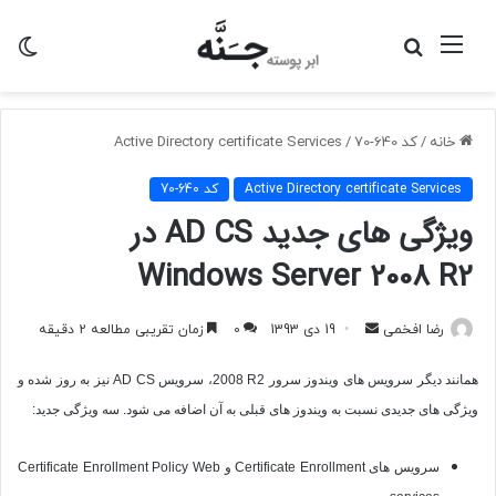
منو
جستجو
تغی
برای
پو
خانه
/
کد 640-70
/
Active Directory certificate Services
Active Directory certificate Services
کد 640-70
ویژگی های جدید AD CS در
Windows Server 2008 R2
ارسال
رضا افخمی
19 دی 1393
0
زمان تقریبی مطالعه 2 دقیقه
به
همانند دیگر سرویس های ویندوز سرور
2008 R2
، سرویس
AD CS
نیز به روز شده و
ایمیل
ویژگی های جدیدی نسبت به ویندوز های قبلی به آن اضافه می شود. سه ویژگی جدید:
سرویس های
Certificate Enrollment
و
Certificate Enrollment Policy Web