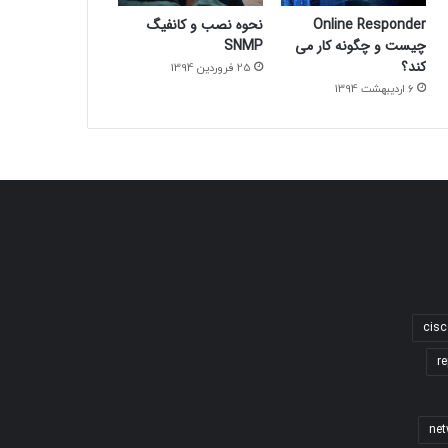
Online Responder
نحوه نصب و کانفیگ
چیست و چگونه کار می
SNMP
کند؟
25 فروردین 1394
6 اردیبهشت 1394
cisc
re