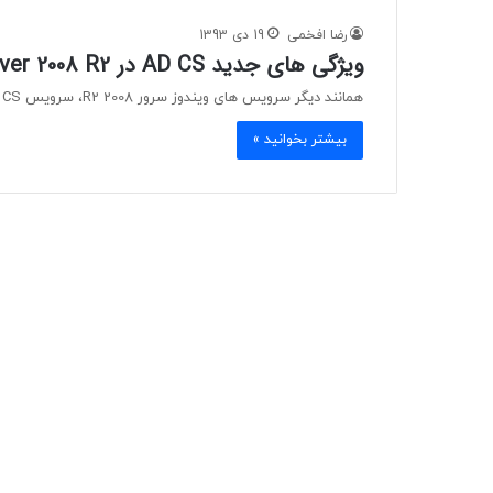
رضا افخمی
19 دی 1393
ویژگی های جدید AD CS در Windows Server 2008 R2
همانند دیگر سرویس های ویندوز سرور 2008 R2، سرویس AD CS نیز به روز شده و ویژگی های جدیدی نسبت…
بیشتر بخوانید »