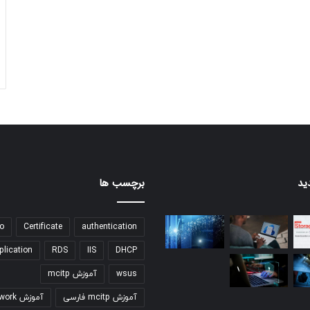
ید
برچسب ها
o
Certificate
authentication
plication
RDS
IIS
DHCP
wsus
آموزش mcitp
آموزش mcitp فارسی
آموزش network