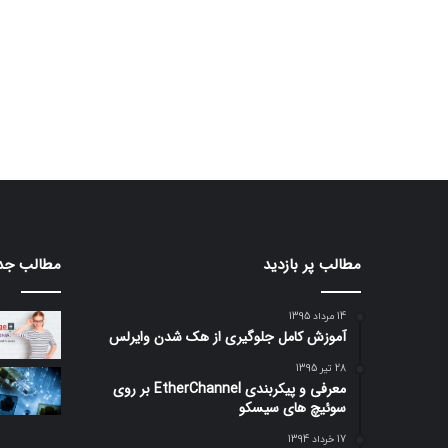
مطالب پر بازدید
مطالب جد
14 مرداد 1395
آموزش کامل جلوگیری از هک شدن وایرلس
28 تیر 1395
معرفی و پیکربندی EtherChannel بر روی
سوئیچ های سیسکو
17 خرداد 1394