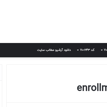
کد 643-70
دانلود آرشیو مطالب سایت
enroll