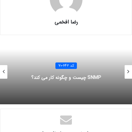
،Server
عمل
Authentication
به معنای اینست که آیا یوزری که قصد اتصال به شبکه را
دارد جزو یوزرهای شما در
active directory
است یا خیر؟ حال اگر یوزر احراز هویت
شده و وارد شبکه شد، به چه منابع و در چه سطحی به آنها دسترسی داشته باشد که
رضا افخمی
توسط
Authorization
مشخص می شود .سپس
Accounting
مشخص می کند در چه
زمان هایی کلاینت ها می توانند به چه میزان از منابع دسترسی داشته باشند.
NPS
از سربرگ
Dial-in
در
properties
یوزر و
policy
هایی که در
Network policy
تعریف شده اند برای
Authorize
و از
AD DS
برای
authentication
استفاده میکند.
کد 642-70
تفاوتهایی نیز در نسخه های ویندوز
2008 R2
در
RADIUS
وجود دارد:
SNMP چیست و چگونه کار می کند؟
در نسخه
Windows web server 2008 R2
سرویس
NPS
وجود ندارد. در نسخه
Standard
حداکثر 50 ،
RADIUS client
و 2 گروه
Remote RADIUS server
بوده و از
ایجاد گروه های
RADIUS client
از طریق
IP range
پشتیبانی نمی کند.فقط نسخه های
Enterprise
و
Data center
محدودیتی ندارند.
شکل زیر
NPS
را به عنوان
RADIUS server
برای چندین
RADIUS