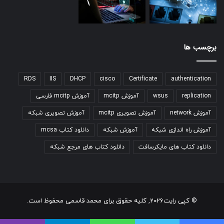
برچسب ها
RDS
IIS
DHCP
cisco
Certificate
authentication
replication
wsus
آموزش mcitp
آموزش mcitp فارسی
آموزش network
آموزش تصویری mcitp
آموزش تصویری شبکه
آموزش راه اندازی شبکه
آموزش شبکه
دانلود کتاب mcsa
دانلود کتاب های مایکرسافت
دانلود کتاب های مرجع شبکه
© کپی رایت2026, کلیه حقوق برای محمد قاسمی محفوظ است.