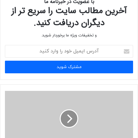
با عضویت در خبرنامه ما
client
نشان می دهد.
آخرین مطالب سایت را سریع تر از
دیگران دریافت کنید.
و تخفیفات ویژه ما برخوردار شوید.
هنگامی که از
NPS
به عنوان
RADIUS
سرور استفاده می کنید، از طریق راه های زیر
درخواست های
AAA
برای تمام کلاینت های
RADIUS
در شبکه ایجاد می شود.
آدرس
ایمیل
– به سرور هایی مانند
Dial-in
سرور ،
VPN
سرور و
wireless access point
ها
خود
را
Access
سرور می گویند که پیام درخواست ارتباط را از کلاینت ها (
Access clients
)
وارد
دریافت می کنند.
کنید
–
Access
سرور هایی که برای
Authentication , authorization
و
Accounting
کانفیگ شده اند تا از
RADIUS
استفاده کنند ، پیام درخواست دسترسی (
Access-
request message
) را ساخته و به
RADIUS
سرور می فرستد.
–
RADIUS
سرور پیام درخواست را می سنجد.