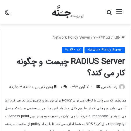
منو
جستجو
تغی
برای
پو
خانه
/
کد 642-70
/
Network Policy Server
Network Policy Server
کد 642-70
RADIUS Server چیست و چگونه
کار می کند؟
ارسال
رضا افخمی
7 آبان 1393
0
زمان تقریبی مطالعه 3 دقیقه
به
همانطور که می دانید با
GPO
می توان
Policy
برای یوزرها و کامپیوترها تعریف کرد. اما
ایمیل
آیا می توان یوزرهایی که از طریق کابل و یا وایرلس و با هر سیستمی به شبکه متصل
می شوند را
authenticate
کرد؟ آیا می توان در صورت وجود چندین
Access point
به
آنها
policy
اعمال کرد؟
NPS
به شما اجازه می دهد تا با ایجاد
policy
از سلامت سیستم