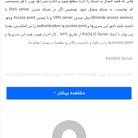
هایی که قصد اتصال به شبکه را دارند مطلع شوید و اجازه نمی دهد یوزر با هر سیستمی
که توانست، به شبکه متصل شود. همچنین اگر در شبکه چندین
RAS server
یا
(
Remote access service
) مثل چندین
VPN server
و یا چندین
Access point
وجود
داشته باشد (خود این سرورها و
access point
ها
authentication
را نیز انجام می دهند)
می توان با ایجاد
RADIUS Server
از طریق
NPS
، کار احراز هویت همه این سرورها و
access point
ها را در یکجا و با امنیت بالاتر و تنظیمات بیشتر انجام داد.
RADIUS Server
NPS
می تواند به عنوان
R
ervice (RADIUS)
S
ser
U
n
I
ial-
D
uthentication
A
emote
server
استفاده شود که سه وظیفه عمده دارد که به
AAA
معروف بوده و
Authentication
،
Authorization
و
Accounting
را برای
RADIUS client
انجام می
مشاهده بیشتر
دهد. در بحث
RADIUS
، منظور یک کلاینت ساده که یوزر با آن کار می کند نیست ، بلکه
منظور
Access Server
Network
هایی
(NAS)
مانند
Dial-up server
،
VPN server
،
Wireless access point
و یا
p-r-0-*y server
بوده که چندین کلاینت معمولی (یوزر
عادی) به آنها متصل می شوند. تمام این سرورها به تنهایی کار احرازهویت ازکلاینت ها را
انجام می دهند ولی با
RADIUS server
این کار متمرکز خواهد بود. در
RADIUS