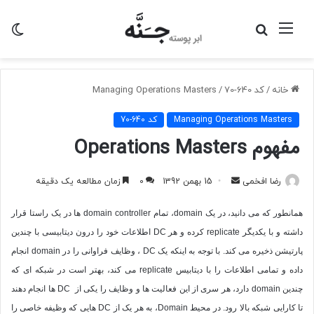
منو
جستجو
تغی
برای
پو
خانه
/
کد 640-70
/
Managing Operations Masters
Managing Operations Masters
کد 640-70
مفهوم Operations Masters
ارسال
رضا افخمی
15 بهمن 1392
0
زمان مطالعه یک دقیقه
به
همانطور که می دانید، در یک
domain
، تمام
domain controller
ها در یک راستا قرار
ایمیل
داشته و با یکدیگر
replicate
کرده و هر
DC
اطلاعات خود را درون دیتابیسی با چندین
پارتیشن ذخیره می کند. با توجه به اینکه یک
DC
، وظایف فراوانی را در
domain
انجام
داده و تمامی اطلاعات را با دیتابیس
replicate
می کند، بهتر است در شبکه ای که
چندین
domain
دارد، هر سری از این فعالیت ها و وظایف را یکی از
DC
ها انجام دهند
تا کارایی شبکه بالا رود. در محیط
Domain
، به هر یک از
DC
هایی که وظیفه خاصی را