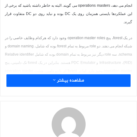
انجام می دهد،
operations masters
می گویند. البته به خاطر داشته باشید که برخی از
این عملکردها بایستی همزمان روی یک
DC
بوده و نباید روی دو
DC
متفاوت قرار
گیرند.
در یک
forest
، پنج
operation master roles
وجود دارد که هرکدام وظایف خاصی را در
شبکه انجام می دهند. دو
role
مربوط به تمام
forest
بوده که شامل،
domain naming
و
schema
، سه
role
دیگر نیز مربوط به تمام
domain
بوده که شامل
Relative identifier
(RID)
،
Infrastructure
و
PDC Emulator
هستند. بنابراین در یک
forest
تک دامینی، پنج
operation master
وجود دارد. اما در
forest
ای با دو دامین، هشت
operation master
وجود خواهد داشت، زیرا در تمام
forest
، یک
domain naming
و یک
schema
بوده و
مشاهده بیشتر
برای هر یک از
domain
ها هر سه
role
دیگر خواهند بود.
Infrastructure
domain naming
PDC Emulator
operation master roles
schema
Relative identifier (RID)