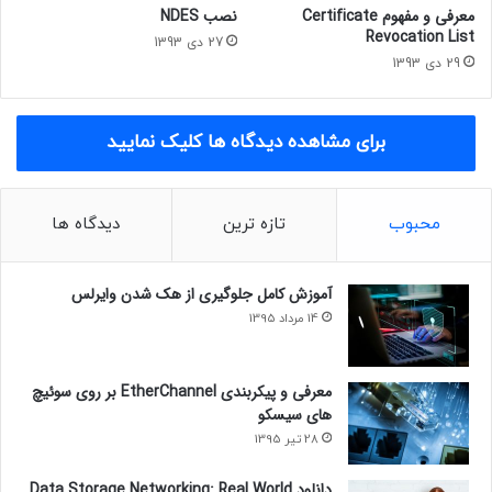
معرفی و مفهوم Certificate
نصب NDES
Revocation List
27 دی 1393
29 دی 1393
برای مشاهده دیدگاه ها کلیک نمایید
محبوب
تازه ترین
دیدگاه ها
آموزش کامل جلوگیری از هک شدن وایرلس
14 مرداد 1395
معرفی و پیکربندی EtherChannel بر روی سوئیچ
های سیسکو
28 تیر 1395
دانلود Data Storage Networking: Real World