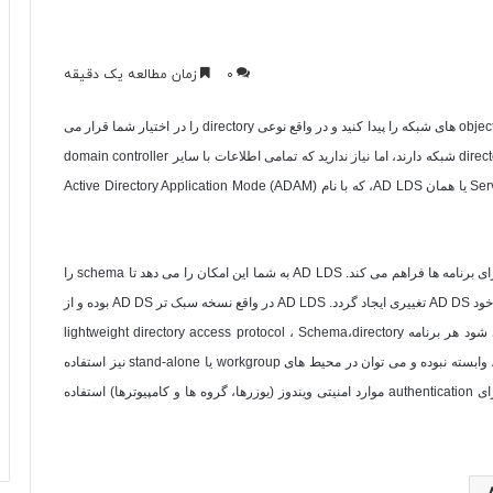
0
زمان مطالعه یک دقیقه
objec
های شبکه را پیدا کنید و در واقع نوعی
directory
را در اختیار شما قرار می
direc
شبکه دارند، اما نیاز ندارید که تمامی اطلاعات با سایر
domain controller
Ser
یا همان
AD LDS
، که با نام
Active Directory Application Mode (ADAM)
ای برنامه ها فراهم می کند.
AD LDS
به شما این امکان را می دهد تا
schema
را
ود
AD DS
تغییری ایجاد گردد.
AD LDS
در واقع نسخه سبک تر
AD DS
بوده و از
شود هر برنامه
directory
،
Schema
،
lightweight directory access protocol
وابسته نبوده و می توان در محیط های
workgroup
یا
stand-alone
نیز استفاده
ای
authentication
موارد امنیتی ویندوز (یوزرها، گروه ها و کامپیوترها) استفاده