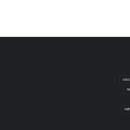
cisc
re