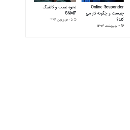
Online Responder
نحوه نصب و کانفیگ
چیست و چگونه کار می
SNMP
کند؟
25 فروردین 1394
6 اردیبهشت 1394
Group Policy
9 فروردین 1394
بخش دوم – members of this group