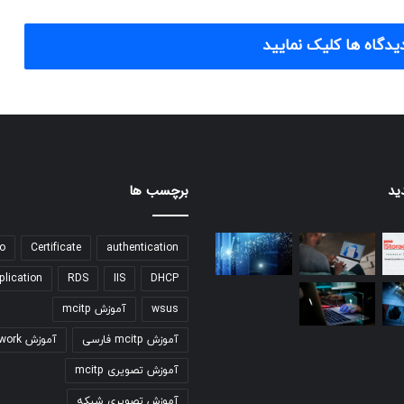
یدگاه ها کلیک نمایید
ید
برچسب ها
o
Certificate
authentication
plication
RDS
IIS
DHCP
wsus
آموزش mcitp
آموزش mcitp فارسی
آموزش network
آموزش تصویری mcitp
آموزش تصویری شبکه