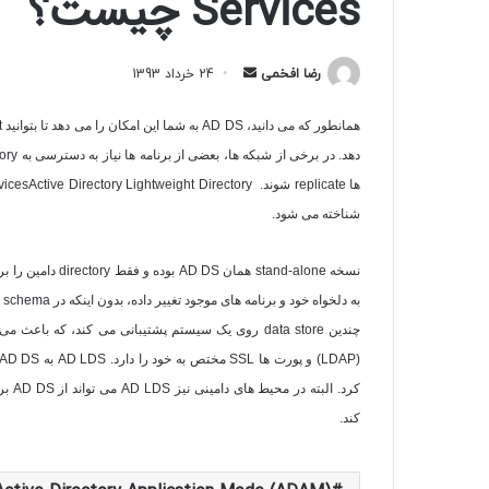
Services چیست؟
ارسال
رضا افخمی
24 خرداد 1393
به
ایمیل
همانطور که می دانید،
AD DS
به شما این امکان را می دهد تا بتوانید
t
دهد. در برخی از شبکه ها، بعضی از برنامه ها نیاز به دسترسی به
tory
ها
replicate
شوند.
Active Directory Lightweight Directory
vices
شناخته می شود.
نسخه
stand-alone
همان
AD DS
بوده و فقط
directory
دامین را بر
به دلخواه خود و برنامه های موجود تغییر داده، بدون اینکه در
schema
خ
چندین
data store
روی یک سیستم پشتیبانی می کند، که باعث می 
(LDAP)
و پورت ها
SSL
مختص به خود را دارد.
AD LDS
به
AD DS
کرد. البته در محیط های دامینی نیز
AD LDS
می تواند از
AD DS
بر
کند.