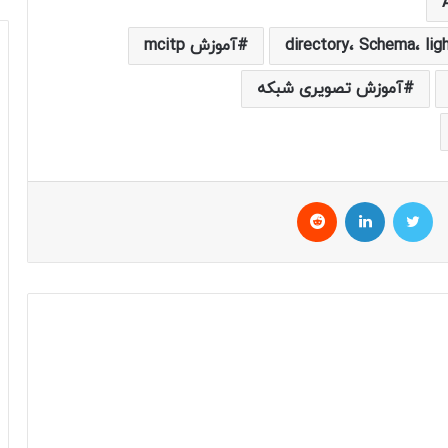
directory، Schema، lig
آموزش mcitp
آموزش تصویری شبکه
توییتر
لینکداین
Reddit