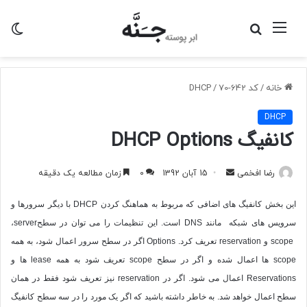
منو
جستجو
تغی
برای
پو
خانه
/
کد 642-70
/
DHCP
DHCP
کانفیگ DHCP Options
ارسال
رضا افخمی
15 آبان 1392
0
زمان مطالعه یک دقیقه
به
این بخش کانفیگ های اضافی که مربوط به هماهنگ کردن
DHCP
با دیگر سرورها و
ایمیل
سرویس های شبکه مانند
DNS
است. این تنظیمات را می توان در سطح
server
،
scope
و
reservation
تعریف کرد.
Options
اگر در سطح سرور اعمال شود، به همه
scope
ها اعمال شده و اگر در سطح
scope
تعریف شود به همه
lease
ها و
Reservations
اعمال می شود. اگر در
reservation
نیز تعریف شود فقط در همان
سطح اعمال خواهد شد. به خاطر داشته باشید که اگر یک مورد را در سه سطح کانفیگ