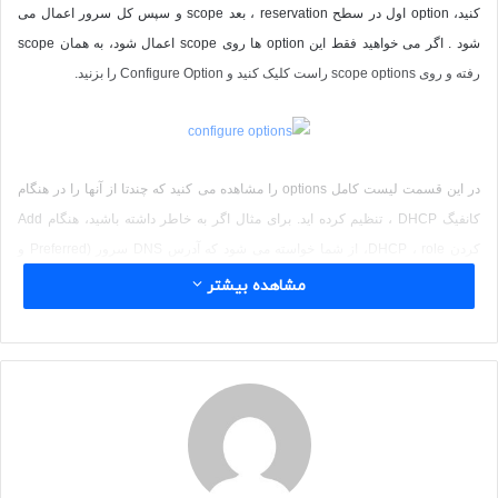
کنید،
option
اول در سطح
reservation
، بعد
scope
و سپس کل سرور اعمال می
شود . اگر می خواهید فقط این
option
ها روی
scope
اعمال شود، به همان
scope
رفته و روی
scope options
راست کلیک کنید و Configure Option را بزنید.
در این قسمت لیست کامل
options
را مشاهده می کنید که چندتا از آنها را در هنگام
کانفیگ
DHCP
، تنظیم کرده اید. برای مثال اگر به خاطر داشته باشید، هنگام
Add
کردن
role
،
DHCP
، از شما خواسته می شود که آدرس
DNS
سرور (
Preferred
و
Alternative
) شبکه خود را مشخص کنید تا این دو سرویس باهم هماهنگ شوند.حال اگر
مشاهده بیشتر
از همین
configure options
گزینه
006 DNS Servers
را مشاهده کنید، خواهید دید که
همان
IP
ها در این قسمت نوشته شده اند.
اگر قصد دارید تنظیمات دیگری را به شبکه اعمال کنید، به
options
سرور یا
scope
و یا
reservations
رفته و تیک آن را بزنید
و در قسمت پایین تنظیمات آنرا وارد کنید.