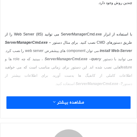
چندین روش وجود دارد.
با استفاده از ابزار
ServerManagerCmd.exe
می توانید
Web Server (IIS)
را از
طریق دستورهای
CMD
نصب کنید. برای مثال دستور
ServerManagerCmd.exe –
install Web-Server
می توان
component
های پیشفرض
web server
را نصب کرد.
می توانید با دستور
ServerManagerCmd.exe –query
، ببینید که چه
role
ها و
feature
هایی نصب شده اند. این دستور برای زمانی مناسب است که می خواهید
اطلاعات کاملی از کانفیگ ها بدست آورید. برای اطلاعات بیشتر از
دستور
ServerManagerCmd.exe -?
استفاده کنید.
یکی دیگر از ابزارهایی که می توان
Web Server (IIS)
را با آن نصب کرد،
Deployment
مشاهده بیشتر
Image Servicing and Management
یا
Dism.exe
است. با استفاده از
Dism.exe
می توانید علاوه بر
Web Server (IIS) server role
، موارد مختلف دیگر مانند ،
ASP.NET
و یا
Management Service
را نصب کرد. برای اینکار می توان از دستور زیر
استفاده کنید :