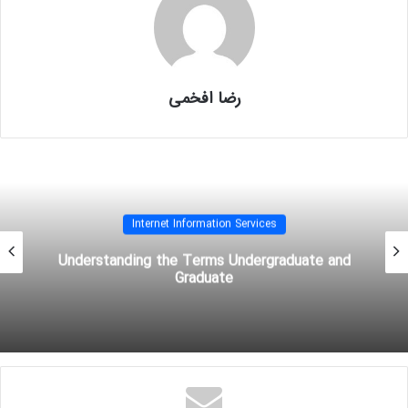
dism /online /enable-feature /featurename:
name_of_feature
برای مثال برای نصب
ASP.NET
:
رضا افخمی
dism /online /enable-feature /featurename:IIS-ASPNET
از
Dism.exe
برای نصب
IIS
در
server core
در
windows server 2008 R2
می توان
استفاده کرد. برای مثال، برای نصب سرویس های پایه ای
web server
دستور زیر را
Internet Information Services
بکار ببرید:
Understanding the Terms Undergraduate and
dism /online /enable-feature /featurename:IIS-WebServerRole
Graduate
ServerManagerCmd.exe
Dism.exe