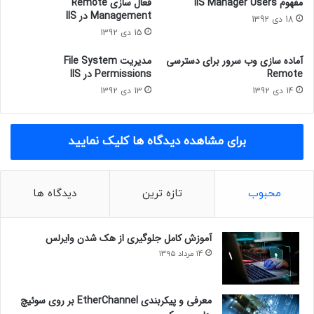
مفهوم IIS Manager Users
فعال سازی Remote
Management در IIS
18 دی 1392
15 دی 1392
آماده سازی وب سرور برای دسترسی
مدیریت File System
Remote
Permissions در IIS
14 دی 1392
13 دی 1392
برای مشاهده دیدگاه ها کلیک نمایید
محبوب
تازه ترین
دیدگاه ها
آموزش کامل جلوگیری از هک شدن وایرلس
14 مرداد 1395
معرفی و پیکربندی EtherChannel بر روی سوئیچ