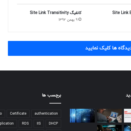
کانفیگ Site Link Transitivity
9 بهمن 1392
یدگاه ها کلیک نمایید
ید
برچسب ها
o
Certificate
authentication
plication
RDS
IIS
DHCP