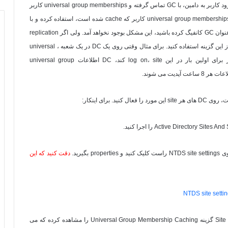
د کاربر به دامین، با
GC
تماس گرفته و
universal group memberships
کاربر
universal group membership
کاربر که
cache
شده است، استفاده کرده و با
عنوان
GC
کانفیگ کرده باشید، این مشکل بوجود نخواهد آمد. ولی اگر
replication
ز این گزینه استفاده کنید. برای مثال وقتی روی یک
DC
در یک شعبه ،
universal
 برای اولین بار در این
log on، site
کند،
DC
اطلاعات
universal group
ت آپدیت می شوند.
ست، روی
DC
های هر
site
این مورد را فعال کنید. برای اینکار:
Active Directory Sites And
را اجرا کنید.
وی
NTDS site settings
راست کلیک کنید و
properties
بگیرید.
دقت کنید که این
Site
گزینه
Universal Group Membership Caching
را مشاهده کرده که می