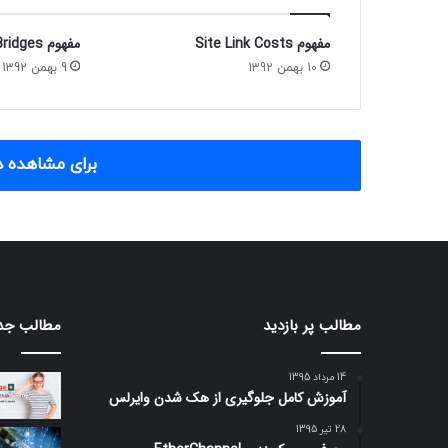
مفهوم Site Link Costs
مفهوم Site Link Bridges
10 بهمن 1392
9 بهمن 1392
برای مشاهده د
مطالب پر بازدید
مطالب جد
14 مرداد 1395
آموزش کامل جلوگیری از هک شدن وایرلس
28 تیر 1395