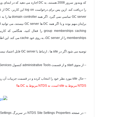
که ویندوز سرور 2008 هستند، به
DC
اجازه می دهید که در ابتدای ورو
را دریافت کند. ازین پس برای درخواست
log on
این کاربر،
DC
از
s
GC server
تماسی نمی گیرد. اگر همه
domain controller
ها را به 
برایتان مهم بوده و یا اگر همه
DC
ها
GC server
نیستند، می توانید ا
group memberships caching
را فعال کنید، هنگامی که کاربر
memberships
را از
GC server
، به روی خود
cache
می کند. این اطلاعات هر 8 ساع
توصیه می شود اگر در
site
ها ، ارتباط با
GC server
قابل اعتماد نی
– از منوی
start
و از قسمت
administrative Tools
کنسول
 Services
– حال
site
مورد نظر خود را انتخاب کرده و در قسمت جزییات آن ر
NTDS مربوط به site است، نه NTDS مربوط به DC ها!
– در صفحه
NTDS Site Settings Properties
در سربرگ
 Settings