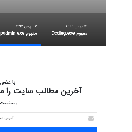
12 بهمن 1392
12 بهمن 1392
مفهوم Dcdiag.exe
مف
با عضوی
آخرین مطالب سایت را سری
و تخفیفات و
آدرس
ایمیل
خود