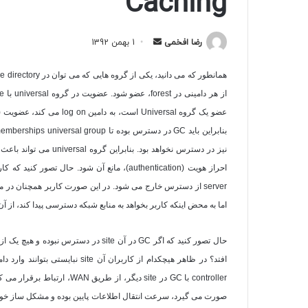
Caching
ارسال
رضا افخمی
1 بهمن 1392
به
ایمیل
همانطور که می دانید، یکی از گروه هایی که می توان در
ve directory
از هر دامینی در
forest
، عضو شود. عضویت در گروه
universal
با replicate،
عضو یک گروه
Universal
است، به دامین
log on
می کند، عضویت (
بنابراین باید
GC
در دسترس بوده تا
universal group
emberships
نیز در دسترس نخواهد بود. بنابراین گروه
universal
می تواند باعث ش
احراز هویت (
authentication
)، مانع آن شود. حال تصور کنید که کا
server
از دسترس خارج می شود. در این صورت کاربر همچنان در محی
اما به محض اینکه کاربر بخواهد به منابع شبکه دسترسی پیدا کند، از 
حال تصور کنید که اگر
GC
در آن
site
در دسترس نبوده و هیچ یک از
افتد؟ در ظاهر هیچکدام از کاربران آن
site
نبایستی بتوانند وارد د
controller
با
GC
در
site
دیگر، از طریق
WAN
، ارتباط برقرار می ک
صورت می گیرد، سرعت انتقال اطلاعات پایین بوده و مشکل ساز خوا