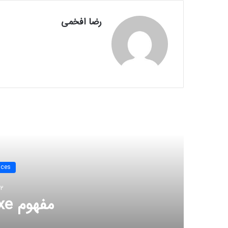
رضا افخمی
بعدی
ices
12 بهمن 
مفهوم Repadmin.exe