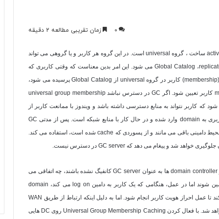
0
زمان تقریبی مطالعه 2 دقیقه
acti
ساخت ، گروه
universal
است. در این گروه هر کاربر و یا گروهی می تواند
Global Catalog
می شود. این امر بدین معناست که وقتی کاربری که
membership
) کاربر در گروه
universal
از
Global Catalog
پرسیده می شود،
m
کاربر تعیین شود. اگر
GC
در دسترس نباشد
universal group membership
ود که کاربر نتواند به منابع دسترسی داشته باشد و ویندوز با ممانعت کاربر از
ربری به
domain
وارد شده و در حال کار با منابع شبکه است. پس از مدتی
GC
ط دامینی باقی می مانند و از پسوردی که
cache
شده است، استفاده می کند.
آن جلوگیری خواهد شد و پیغام می دهد که
GC server
در دسترس نیست.
domain controller
ها به عنوان
GC server
کانفیگ نشده باشند، چه اتفاقی می
امین شوند اما در عمل، هنگامی که یک کاربر به دامین
log on
می کند،
domain
ند تا عمل احراز هویت کاربر انجام شود. اما به دلیل اینکه ارتباط از طریق
WAN
هد شد. با فعال کردن
Universal Group Membership Caching
روی
DC
هایی