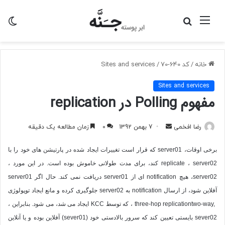
منو
جستجو
تغی
برای
پو
خانه
/
کد 640-70
/
Sites and services
Sites and services
مفهوم Polling در replication
ارسال
رضا افخمی
7 بهمن 1392
0
زمان مطالعه یک دقیقه
به
برخی اوقات،
server01
که قرار است تغییرات ایجاد شده در پارتیشن های خود را با
ایمیل
replicate ، server02
کند، برای مدت طولانی خاموش بوده است. در این مورد ،
server02
، هیچ
notification
ای از
server01
دریافت نمی کند. حال اگر
server01
آفلاین شود، از ارسال
notification
به
server02
جلوگیری کرده و مانع ایجاد توپولوژی
two-way,
three-hop replication
، که توسط
KCC
ایجاد می شد، می شود. بنابراین ،
sever02
بایستی تعیین کند که سرور بالادستی خود (
sever01
) آفلاین بوده و یا آنلاین