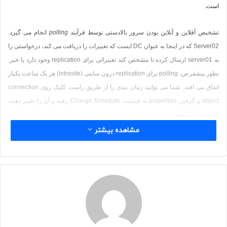
است.
تشخیص آفلاین و آنلاین بودن سرور بالادستی توسط فرآیند
polling
انجام می گیرد.
Server02
که در اینجا به عنوان
DC
ایست که تغییرات را دریافت می کند، درخواستی را
به
server01
ارسال کرده تا مشخص کند تغییراتی برای
replication
وجود دارد یا خیر.
بطور پیشفرض،
polling
برای
replication
درون سایتی (
intrasite
) هر یک ساعت یکبار
اتفاق می افتد. شما می توانید زمان بندی را از طریق راست کلیک روی
connection
object
و گرفتن
properties
به قسمت
Change Schedule
رفته و آن را تغییر دهید،
که توصیه نمی شود.
مشاهده بیشتر
اگر سرور بالا دستی (در اینجا همان
sever01
) به درخواست های متناوب
sever02
طی
فرآیند
polling
پاسخی ندهد،
server02
فرض می کند که
sever01
آفلاین است.
بنابراین ، این اتفاق باعث می شود که
KCC
توپولوژی
replication
را بررسی کند. اگر
KCC
تشخیص دهد که
sever01
آفلاین است، توپولوژی
site replication
، خود را با
تغییرات بوجود آمده تطبیق داده تا مطمئن شود که توپولوژی
two-way, three-hop
به
درستی عمل می کند.