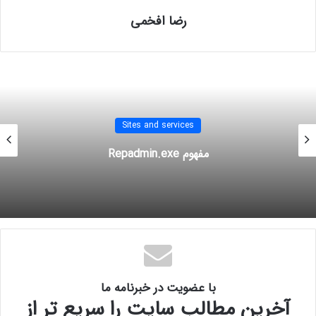
رضا افخمی
Polling
Notification
KCC
site and services
replication
آموزش mcitp
آموزش network
آموزش تصویری mcitp
آموزش تصویری شبکه
Sites and services
آموزش راه اندازی شبکه
آموزش شبکه
مفهوم Repadmin.exe
با عضویت در خبرنامه ما
آخرین مطالب سایت را سریع تر از