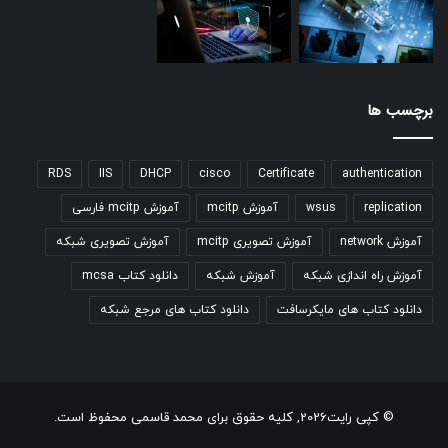
برچسب ها
RDS
IIS
DHCP
cisco
Certificate
authentication
replication
wsus
آموزش mcitp
آموزش mcitp فارسی
آموزش network
آموزش تصویری mcitp
آموزش تصویری شبکه
آموزش راه اندازی شبکه
آموزش شبکه
دانلود کتاب mcsa
دانلود کتاب های مایکرسافت
دانلود کتاب های مرجع شبکه
© کپی رایت2026, کلیه حقوق برای محمد قاسمی محفوظ است.