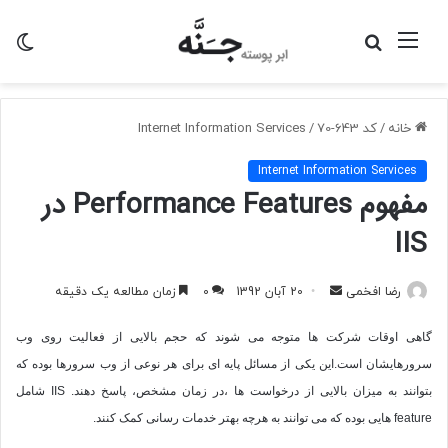
منو
جستجو
تغی
برای
پو
خانه
/
کد 643-70
/
Internet Information Services
Internet Information Services
مفهوم Performance Features در
IIS
ارسال
رضا افخمی
20 آبان 1392
0
زمان مطالعه یک دقیقه
به
گاهی اوقات شرکت ها متوجه می شوند که حجم بالایی از فعالیت روی وب
ایمیل
سرورهایشان است.این یکی از مسائل پایه ای برای هر نوعی از وب سرورها بوده که
بتوانند به میزان بالایی از درخواست ها ،در زمان مشخص، پاسخ دهند.
IIS
شامل
feature
هایی بوده که می توانند به هرچه بهتر خدمات رسانی کمک کنند.