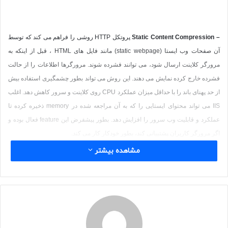
–
Static Content Compression
پروتکل
HTTP
روشی را فراهم می کند که توسط
آن صفحات وب ایستا (
static webpage
) مانند فایل های
HTML
، قبل از اینکه به
مرورگر کلاینت ارسال شود، می توانند فشرده شوند. مرورگرها اطلاعات را از حالت
فشرده خارج کرده نمایش می دهند. این روش می تواند بطور چشمگیری استفاده بیش
از حد پهنای باند را با حداقل میزان عملکرد
CPU
روی کلاینت و سرور کاهش دهد. اغلب
IIS
می تواند محتوای ایستایی را که به آن مراجعه شده در
memory
ذخیره کرده تا
عملکرد و قابلیت وب سرور را افزایش دهد. بطور پیشفرض این
feature
فعال بوده و
اگر مرورگر کاربران پشتیبانی کند، بطور خودکار کار می کند.
مشاهده بیشتر
–
Dynamic Content Compression
به دلیل اینکه محتوای پویا (
dynamic content
)
گاهی اوقات برای هر درخواست تغییری روی وب سرور ایجاد می کند، میزان
overhead
پردازش برای فشرده سازی اطلاعات می تواند مهم باشد. بصورت
پیشفرض این گزینه غیرفعال است، ولی این کار می تواند به کاهش مصرف پهنای باند
توسط برنامه های وب کمک کند.