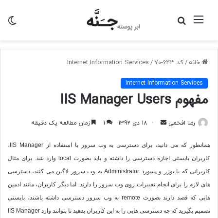
منو
جستجو
تغی
برای
پو
خانه
/
کد 643-70
/
Internet Information Services
Internet Information Services
مفهوم IIS Manager Users
ارسال
رضا افخمی
18 دی 1392
1
زمان مطالعه یک دقیقه
به
همانطور که می دانید، برای دسترسی به وب سرور با استفاده از
IIS Manager
،
ایمیل
کاربران بایستی اجازه دسترسی را داشته و باید بصورت
local
وارد شد. برای مثال
کاربرانی که با یوزر و پسورد
Administrator
به وب سرور لاگین می کنند، دسترسی
های لازم را برای انجام تغییرات روی وب سرور را دارند. اما دیگر کاربران، مانند ادمین
هایی که قصد دارند بصورت
remote
به وب سرور دسترسی داشته باشند، بایستی
تصمیم بگیرید که چه دسترسی هایی را به این کاربران بدهید تا بتوانند وارد
IIS Manager