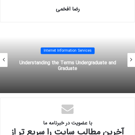
دهد و اجازه دسترسی به وبسایت های دیگران را ندارند. برای این موضوع، شما بایستی
رضا افخمی
Windows Credentials
و یا
IIS
Manager Credential
را فعال کنید. در این بخش شما
می توانید یوزر و پسوردهایی را بسازید تا کاربران بتوانند به
IIS
manager
مربوط به
سایت خود دسترسی داشته باشند.
Windows Credentials
IIS Manager User
Internet Information Services
Understanding the Terms Undergraduate and
آموزش mcitp
آموزش network
Graduate
آموزش تصویری mcitp
آموزش تصویری شبکه
آموزش راه اندازی شبکه
آموزش شبکه
با عضویت در خبرنامه ما
آخرین مطالب سایت را سریع تر از