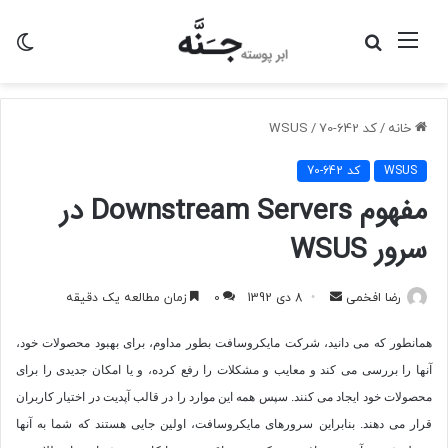
منو
جستجو
تغی
برای
پو
خانه
/
کد 642-70
/
WSUS
WSUS
کد 642-70
مفهوم Downstream Servers در
سرور WSUS
ارسال
رضا افخمی
8 دی 1392
0
زمان مطالعه یک دقیقه
به
همانطور که می دانید، شرکت مایکروسافت بطور مداوم، برای بهبود محصولات خود،
ایمیل
آنها را بررسی می کند و معایب و مشکلات را رفع کرده، و یا امکان جدیدی را برای
محصولات خود ایجاد می کنند. سپس همه این موارد را در قالب آپدیت در اختیار کاربران
قرار می دهند. بنابراین سرورهای مایکروسافت، اولین جایی هستند که شما به آنها