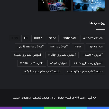
برچسب ها
RDS
IIS
DHCP
cisco
Certificate
authentication
replication
wsus
آموزش mcitp
آموزش mcitp فارسی
آموزش network
آموزش تصویری mcitp
آموزش تصویری شبکه
آموزش راه اندازی شبکه
آموزش شبکه
دانلود کتاب mcsa
دانلود کتاب های مایکرسافت
دانلود کتاب های مرجع شبکه
© کپی رایت2026, کلیه حقوق برای محمد قاسمی محفوظ است.