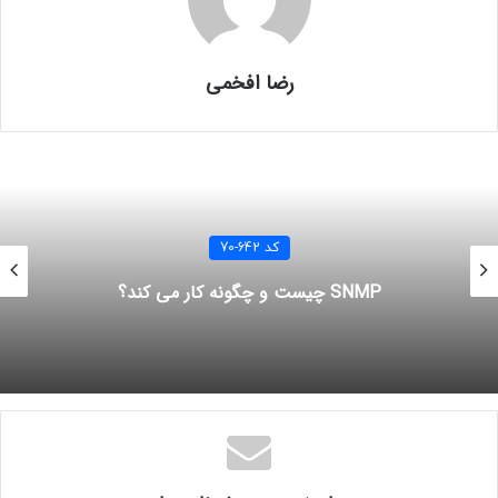
آموزش mcitp
آموزش network
آموزش تصویری mcitp
آموزش تصویری شبکه
رضا افخمی
آموزش راه اندازی شبکه
آموزش شبکه
کد 642-70
SNMP چیست و چگونه کار می کند؟