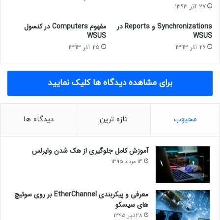
27 آذر 1393
Synchronizations و Reports در
مفهوم Computers در کنسول
WSUS
WSUS
26 آذر 1393
25 آذر 1393
برای مشاهده دیدگاه ها کلیک نمایید
محبوب
تازه ترین
دیدگاه ها
آموزش کامل جلوگیری از هک شدن وایرلس
14 مرداد 1395
معرفی و پیکربندی EtherChannel بر روی سوئیچ
های سیسکو
28 تیر 1395