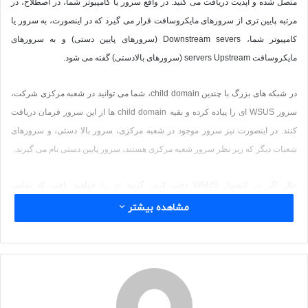
متصل شده و آپدیت دریافت می کنید. در واقع سرور یا کامپیوتر شما، در اصطلاح، در
مرتبه پایین تری از سرورهای مایکروسافت قرار می گیرد که در اینصورت، به سرور یا
کامپیوتر شما،
Downstream severs
(سرورهای پایین دستی) و به سرورهای
مایکروسافت
Upstream
servers (سرورهای بالادستی) گفته می شود.
در شبکه های بزرگ با چندین child domain، شما می توانید در شعبه مرکزی شرکت،
سرور WSUS ای را پیاده کرده و بقیه child domain ها از این سرور فرمان دریافت
کنند. در اینصورت نیز سرور موجود در شعبه مرکزی، سرور بالا دستی، و سرورهای
شعبات دیگر که زیر نظر سرور شعبه مرکزی هستند، سرور پایین دستی نام می گیرند.
حال اگر در کنسول WSUS دقت کنید، گزینه ای را خواهید یافت که تمامی
Downstream severs
را نشان می دهد.
مشاهده بیشتر
Upstream Server
Downstream sever