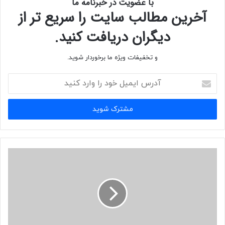
با عضویت در خبرنامه ما
آخرین مطالب سایت را سریع تر از
دیگران دریافت کنید.
و تخفیفات ویژه ما برخوردار شوید.
– اکنون به
Group policy
رفته و برای هر
OU
که کامپیوترها در آن قرار دارند، یک
GPO
بسازید. منظور از این کار اینست که، مثلا شما چندین گروه در کنسول
WSUS
ساخته
آدرس
اید (برای هر گروه در
WSUS
یک
GPO
نیاز بوده و هر کامپیوتر فقط می تواند در یک
ایمیل
خود
گروه عضو باشد).
را
وارد
– از مسیر
Computer Configuration\Policies\Administrative
کنید
Templates\Windows Components\Windows Update
رفته و پالسی
Enable
Client-Side Targeting
را اجرا کنید.پالسی را
Enabled
کرده و در قسمت
Target
group name for this computer
نام همان گروهی که در کنسول
WSUS
ساختید و می
خواهید که این کامپیوترها عضو آن گروه شوند را بنویسید.
Server-side Targeting
Client-Side Targeting