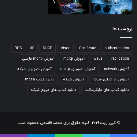
برچسب ها
RDS
IIS
DHCP
cisco
Certificate
authentication
replication
wsus
آموزش mcitp
آموزش mcitp فارسی
آموزش network
آموزش تصویری mcitp
آموزش تصویری شبکه
آموزش راه اندازی شبکه
آموزش شبکه
دانلود کتاب mcsa
دانلود کتاب های مایکرسافت
دانلود کتاب های مرجع شبکه
© کپی رایت2026, کلیه حقوق برای محمد قاسمی محفوظ است.