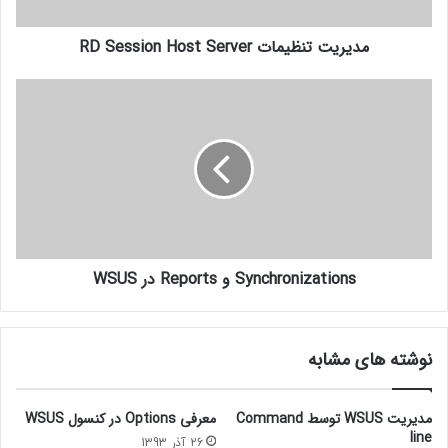
wsus
آموزش mcitp
آموزش mcitp فارسی
مدیریت تنظیمات RD Session Host Server
آموزش network
آموزش تصویری mcitp
آموزش راه اندازی شبکه
آموزش شبکه
Synchronizations و Reports در WSUS
نوشته های مشابه
مدیریت WSUS توسط Command
معرفی Options در کنسول WSUS
line
26 آذر 1393