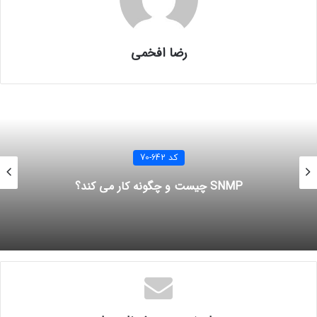
– نامی برای گروه انتخاب کرده و
Add
کنید.
رضا افخمی
– در این حالت چون شما از
Group policy
برای اضافه کردن کامپیوترها به گروه
استفاده می کنید، بایستی از قسمت
options
به بخش
computers
رفته و گزینه
Use
Group Policy Or Registry Settings On Computers
را انتخاب کنید.
کد 642-70
SNMP چیست و چگونه کار می کند؟