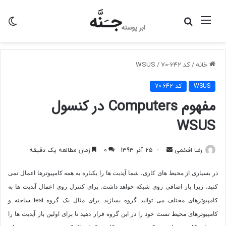
منو
جستجو
تغی
برای
پو
خانه
/
کد 642-70
/
WSUS
WSUS
کد 642-70
مفهوم Computers در کنسول
WSUS
ارسال
رضا افخمی
25 آذر 1393
0
زمان مطالعه یک دقیقه
به
در بسیاری از محیط های کاری، شما آپدیت ها را یکباره به همه کامپیوترها اعمال نمی
ایمیل
کنید، زیرا بار اضافی روی شبکه خواهد داشت. برای کنترل روی اعمال آپدیت ها به
کامپیوترهای مختلف می توانید گروه بسازید. برای مثال یک گروه
test
ساخته و
کامپیوترهای محیط تست خود را در این گروه قرار دهید تا برای اولین بار آپدیت ها را