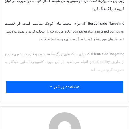
روی این کامپیوترها تست کرده و سپس به کل شبکه اعمال کنید. به دو صورت می توان
گروه ها را کانفیگ کرد:
Server-side Targeting
که برای محیط های کوچک مناسب است. از قسمت
computers\All computers\Unassigned computer
را انتخاب کرده و بصورت دستی
کامپیوترهای مورد نظر خود را به گروه های موجود اضافه کنید.
Client-side Targeting
که برای شبکه های بزرگ مناسب بوده و کاربرد بیشتری دارد و
از طریق
group policy
انجام می شود. در این مورد، کامپیوترها بطور خودکار به
عضویت گروه در می ایند.
برای ساخت گروه ابتدا از قسمت
computers
روی
All computers
راست کلیک کرده
مشاهده بیشتر
و
Add computer Group…
را بزنید.