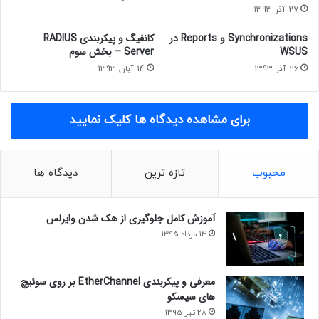
27 آذر 1393
Synchronizations و Reports در
کانفیگ و پیکربندی RADIUS
WSUS
Server – بخش سوم
26 آذر 1393
14 آبان 1393
برای مشاهده دیدگاه ها کلیک نمایید
محبوب
تازه ترین
دیدگاه ها
آموزش کامل جلوگیری از هک شدن وایرلس
14 مرداد 1395
معرفی و پیکربندی EtherChannel بر روی سوئیچ
های سیسکو
28 تیر 1395