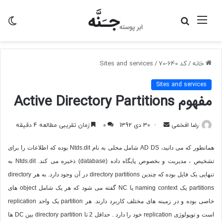
منو
جستجو
تغی
برای
پو
خانه
/
کد 640-70
/
Sites and services
Sites and services
مفهوم Active Directory Partitions
ارسال
رضا افخمی
30 دی 1392
0
زمان تقریبی مطالعه 4 دقیقه
به
همانطور که می دانید،
AD DS
شامل محلی به نام
Ntds.dit
بوده که اطلاعات را برای
ایمیل
تشخیص ، مدیریت و بخصوص پایگاه داده (
database
) ذخیره می کند.
Ntds.dit
به
تنهایی یک فایل بوده که چندین
directory partitions
در آن وجود دارد. به هر
directory
partitions
یک
naming context
یا NC گفته می شود که هر یک شامل
object
های
خاصی بوده و در زمینه های مختلف کاربرد دارند. هر
partition
یک واحد
replication
است و توپولوژی
replication
خود را دارد . حداقل 2 تا
directory partition
بین
DC
ها