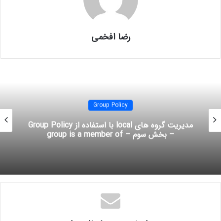
شود.
Active Directory
با داشتن این اطلاعات ذخیره شده، می تواند سه وظیفه عمده
خود را انجام دهد که عبارتنداز:
authentication
،
access control
و
auditing
رضا افخمی
access control
auditing
Active Directory Domain Services
identity and access
IDA
authentication
Group Policy
آموزش mcitp
آموزش mcitp فارسی
مدیریت گروه های local با استفاده از Group Policy
– بخش سوم – group is a member of
آموزش network
آموزش تصویری شبکه
آموزش راه اندازی شبکه
آموزش شبکه