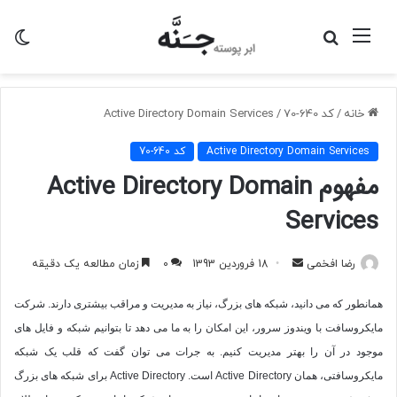
منو
جستجو
تغی
برای
پو
خانه
/
کد 640-70
/
Active Directory Domain Services
Active Directory Domain Services
کد 640-70
مفهوم Active Directory Domain
Services
ارسال
رضا افخمی
18 فروردین 1393
0
زمان مطالعه یک دقیقه
به
همانطور که می دانید، شبکه های بزرگ، نیاز به مدیریت و مراقب بیشتری دارند. شرکت
ایمیل
مایکروسافت با ویندوز سرور، این امکان را به ما می دهد تا بتوانیم شبکه و فایل های
موجود در آن را بهتر مدیریت کنیم. به جرات می توان گفت که قلب یک شبکه
مایکروسافتی، همان
Active Directory
است.
Active Directory
برای شبکه های بزرگ