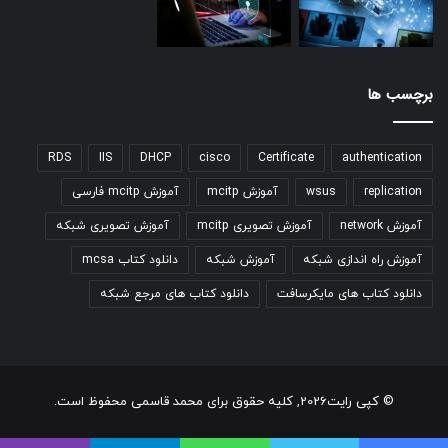
برچسب ها
RDS
IIS
DHCP
cisco
Certificate
authentication
replication
wsus
آموزش mcitp
آموزش mcitp فارسی
آموزش network
آموزش تصویری mcitp
آموزش تصویری شبکه
آموزش راه اندازی شبکه
آموزش شبکه
دانلود کتاب mcsa
دانلود کتاب های مایکرسافت
دانلود کتاب های مرجع شبکه
© کپی رایت2026, کلیه حقوق برای محمد قاسمی محفوظ است.