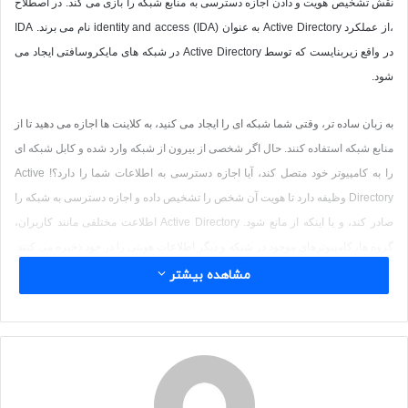
نقش تشخیص هویت و دادن اجازه دسترسی به منابع شبکه را بازی می کند. در اصطلاح
،از عملکرد
Active Directory
به عنوان
identity and access (IDA)
نام می برند.
IDA
در واقع زیربنایست که توسط
Active Directory
در شبکه های مایکروسافتی ایجاد می
شود.
به زبان ساده تر، وقتی شما شبکه ای را ایجاد می کنید، به کلاینت ها اجازه می دهید تا از
منابع شبکه استفاده کنند. حال اگر شخصی از بیرون از شبکه وارد شده و کابل شبکه ای
را به کامپیوتر خود متصل کند، آیا اجازه دسترسی به اطلاعات شما را دارد؟!
Active
Directory
وظیفه دارد تا هویت آن شخص را تشخیص داده و اجازه دسترسی به شبکه را
صادر کند، و یا اینکه از مانع شود.
Active Directory
اطلاعت مختلفی مانند کاربران،
گروه ها، کامپیوترهای موجود در شبکه و دیگر اطلاعات هویتی را در خود ذخیره می کنند.
تمامی کامپیوتر ها، گروه ها، سرویس ها و همه مواردی که وظیفه ای را در شبکه به
مشاهده بیشتر
عهده دارند، بایستی یکتا بوده و حداقل یکی از ویژگی های آن مانند، نام کاربری، پسورد
و یا
security identifier (SID)
متفاوت باشد.
Active Directory
تمامی اطلاعاتی که از
object
ها (
object
یعنی هر یک از موارد موجود در
Active Directory
مانند
users
،
group
یا
computer
) در اختیار دارد را درون
identity store
(یکی از اجزای ساختار
IDA
)
ذخیره می کند که در اصطلاح، به
Active Directory date store
یک
directory
گفته می