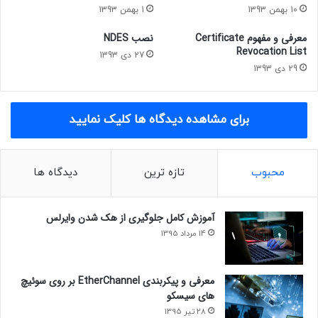
10 بهمن 1393
1 بهمن 1393
معرفی و مفهوم Certificate
نصب NDES
Revocation List
27 دی 1393
29 دی 1393
برای مشاهده دیدگاه ها کلیک نمایید
محبوب
تازه ترین
دیدگاه ها
آموزش کامل جلوگیری از هک شدن وایرلس
14 مرداد 1395
معرفی و پیکربندی EtherChannel بر روی سوئیچ
های سیسکو
28 تیر 1395