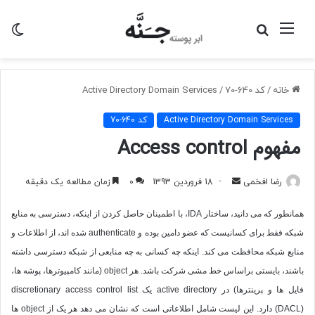
منو
جستجو
تغی
برای
پو
خانه
/
کد 640-70
/
Active Directory Domain Services
Active Directory Domain Services
کد 640-70
مفهوم Access control
ارسال
رضا افخمی
18 فروردین 1393
0
زمان مطالعه یک دقیقه
به
همانطور که می دانید، ساختار
IDA
، با اطمینان حاصل کردن از اینکه، دسترسی به منابع
ایمیل
شبکه فقط برای کسانیست که عضو دامین بوده و
authenticate
شده اند، از اطلاعات و
منابع شبکه محافظت می کند. اینکه چه کسانی به چه منابعی از شبکه دسترسی داشته
باشند، بایستی براساس خط مشی شرکت باشد. هر
object
(مانند کامپیوترها، پوشه ها،
فایل ها و پرینترها) در
active directory
یک
discretionary access control list
(DACL)
دارد. این لیست شامل اطلاعاتی است که نشان می دهد هر یک از
object
ها