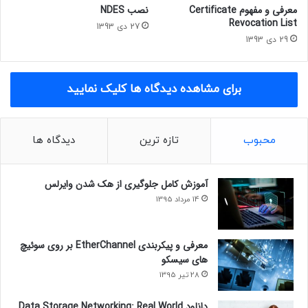
معرفی و مفهوم Certificate
نصب NDES
Revocation List
27 دی 1393
29 دی 1393
برای مشاهده دیدگاه ها کلیک نمایید
محبوب
تازه ترین
دیدگاه ها
آموزش کامل جلوگیری از هک شدن وایرلس
14 مرداد 1395
معرفی و پیکربندی EtherChannel بر روی سوئیچ
های سیسکو
28 تیر 1395
دانلود Data Storage Networking: Real World