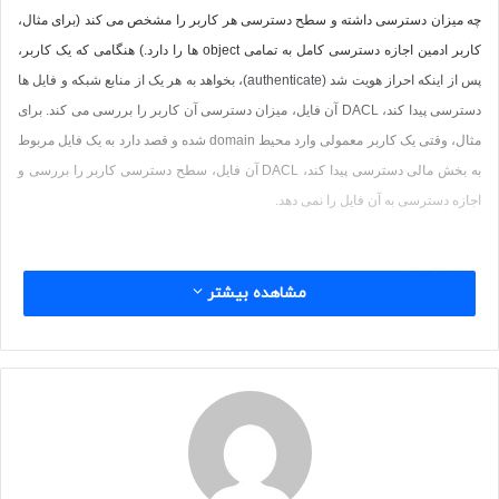
چه میزان دسترسی داشته و سطح دسترسی هر کاربر را مشخص می کند (برای مثال،
کاربر ادمین اجازه دسترسی کامل به تمامی
object
ها را دارد.) هنگامی که یک کاربر،
پس از اینکه احراز هویت شد (
authenticate
)، بخواهد به هر یک از منابع شبکه و فایل ها
دسترسی پیدا کند،
DACL
آن فایل، میزان دسترسی آن کاربر را بررسی می کند. برای
مثال، وقتی یک کاربر معمولی وارد محیط
domain
شده و قصد دارد به یک فایل مربوط
به بخش مالی دسترسی پیدا کند،
DACL
آن فایل، سطح دسترسی کاربر را بررسی و
اجازه دسترسی به آن فایل را نمی دهد.
DACL
مشاهده بیشتر
discretionary access control list (DACL)
آموزش mcitp
آموزش mcitp فارسی
آموزش network
آموزش تصویری شبکه
آموزش راه اندازی شبکه
آموزش شبکه