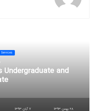
بعدی
n Services
7 آبا
s Undergraduate and
ate
28 بهمن 1393
7 آبان 1393