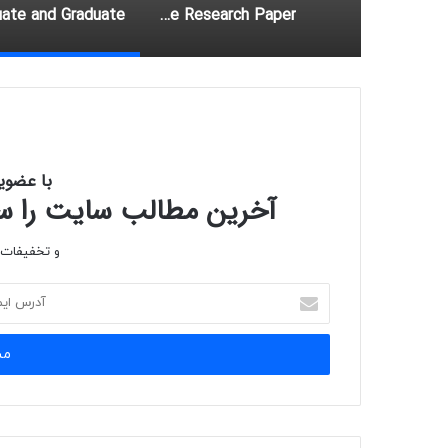
How-to Produce an Argumentative Research Paper
با عضوی
آخرین مطالب سایت را سری
و تخفیفات و
آدرس
ایمیل
خود
را
وارد
کنید