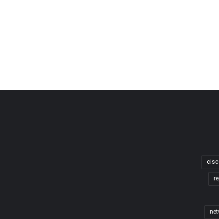
cisc
re