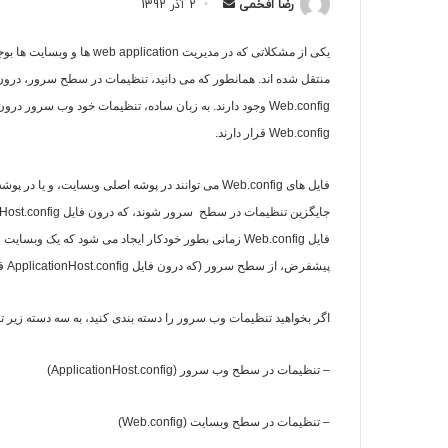
ارسال
رضا افخمی
2 آذر 1392
به
ایمیل
یکی از مشکلاتی که در مدیریت
web application
ها و وبسایت ها بو
منتقل شده اند. همانطور که می دانید، تنظیمات در سطح سرور، درو
Web.config
وجود دارند. به زبان ساده، تنظیمات خود وب سرور درون
Web.config
قرار دارند.
فایل های
Web.config
می توانند در پوشه اصلی وبسایت، و یا در پوش
جایگزین تنظیمات در سطح سرور شوند، که درون فایل
Host.config
فایل
Web.config
زمانی بطور خودکار ایجاد می شود که یک وبسایت و
پیشفرض، از سطح سرور (که درون فایل
ApplicationHost.config
قر
اگر بخواهید تنظیمات وب سرور را دسته بندی کنید، به سه دسته زیر ت
– تنظیمات در سطح وب سرور (
ApplicationHost.config
)
– تنظیمات در سطح وبسایت (
Web.config
)