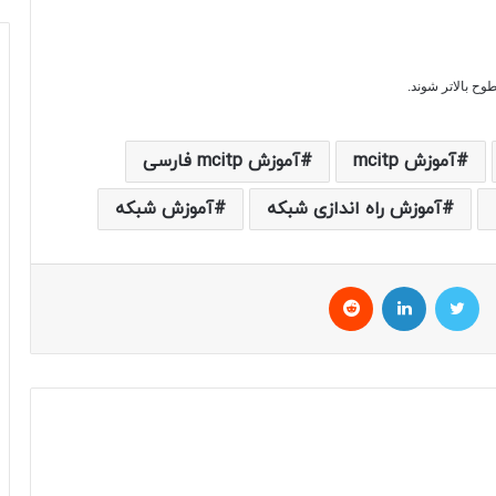
وح بالاتر شوند.
آموزش mcitp
آموزش mcitp فارسی
آموزش راه اندازی شبکه
آموزش شبکه
توییتر
لینکداین
Reddit