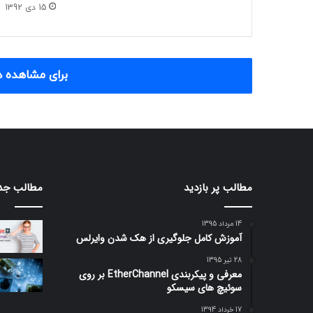
15 دی 1392
برای مشاهده د
مطالب پر بازدید
مطالب جد
14 مرداد 1395
آموزش کامل جلوگیری از هک شدن وایرلس
28 تیر 1395
معرفی و پیکربندی EtherChannel بر روی
سوئیچ های سیسکو
17 خرداد 1394