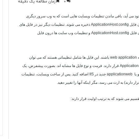
0
زمان مطالعه یک دقیقه
جود می آید، باقی ماندن تنظیمات وبسایت هایی است که به وب سرور دیگری
ن فایل
ApplicationHost.config
ذخیره می شوند. تنظیمات دیگر نیز در فایل های
 فایل
ApplicationHost.config
و تنظیمات وب سایت ها درون فایل
ه
web application
باشند. این فایل ها شامل تنظیماتی هستند که می توان
Application
قرار دارند. فرمت و نوع فایل ها مشابه اند. بصورت پیشفرض، یک
 یا
web
application
جدید در
IIS
اضافه کنید. پس از ساخت وبسایت، تنظیمات
ار دارند) به ارث می رسد، مگر اینکه آنها را تغییر دهید.
قسیم می شوند که به ترتیب اولیت قرار دارند: