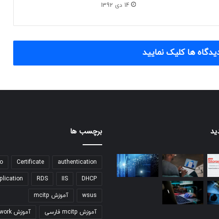
14 دی 1392
یدگاه ها کلیک نمایید
ید
برچسب ها
o
Certificate
authentication
plication
RDS
IIS
DHCP
wsus
آموزش mcitp
آموزش mcitp فارسی
آموزش network