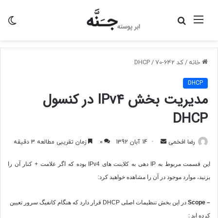
منو
جستجو
تغی
برای
پو
خانه
/
کد 642-70
/
DHCP
DHCP
مدیریت بخش IPv4 در کنسول
DHCP
ارسال
رضا افخمی
14 آبان 1392
0
زمان تقریبی مطالعه 3 دقیقه
به
این قسمت مربوط به
IP
دهی به کلاینت های
IPv4
بوده که اگر علامت + کنار آن را
ایمیل
بزنید، موارد موجود در آن را مشاهده خواهید کرد:
–
Scope
در این بخش تنظیمات اصلی
DHCP
قرار دارد که هنگام کانفیگ سرور تعیین
کرده اید :