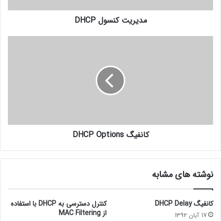
بطور اتومات داده می شود، هنگام فرایند بالا آمدن سیستم ، آدرس دیرتر به آنها
اختصاص داده می شود که برای سرورهایی که در شبکه نقش مهم ودائمی دارند ، مانند
مدیریت کنسول DHCP
DNS
سرور ، مناسب نیست.
برای ایجاد یک
Reservation
، در همان
scope
که می خواهید، روی
Reservations
راست کلیک کرده و New reservations را انتخاب کنید.
کانفیگ DHCP Options
نوشته های مشابه
کانفیگ DHCP Delay
کنترل دسترسی به DHCP با استفاده
از MAC Filtering
17 آبان 1392