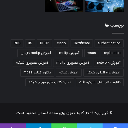
برچسب ها
RDS
IIS
DHCP
cisco
Certificate
authentication
replication
wsus
آموزش mcitp
آموزش mcitp فارسی
آموزش network
آموزش تصویری mcitp
آموزش تصویری شبکه
آموزش راه اندازی شبکه
آموزش شبکه
دانلود کتاب mcsa
دانلود کتاب های مایکرسافت
دانلود کتاب های مرجع شبکه
© کپی رایت2026, کلیه حقوق برای محمد قاسمی محفوظ است.