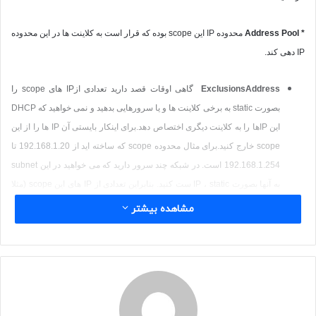
*
Address Pool
محدوده
IP
این
scope
بوده که قرار است به کلاینت ها در این محدوده
IP
دهی کند.
Address
Exclusions
گاهی اوقات قصد دارید تعدادی از
IP
های
scope
را
بصورت
static
به برخی کلاینت ها و یا سرورهایی بدهید و نمی خواهید که
DHCP
این
IP
ها را به کلاینت دیگری اختصاص دهد.برای اینکار بایستی آن
IP
ها را از این
scope
خارج کنید.برای مثال محدوده
scope
که ساخته اید از 192.168.1.20 تا
192.168.1.254
است. در شبکه چند سرور دارید که می خواهید در این
subnet
به آنها بصورت
static
،
IP
ست کنید. بنابراین تعدادی از
IP
های این
scope
(مثلا
IP
های محدوده 192.168.1.100 تا 192.168.1.120) را خارج (
exclude
) می
مشاهده بیشتر
کنید. ازین پس ،
DHCP
سرور این range را (192.168.1.100 تا
192.168.1.120) به هیچ کلاینتی نخواهد داد. برای ایجاد این
range
، روی
address pool
راست کلیک کرده و
New Exclusion Range
را بزنید.