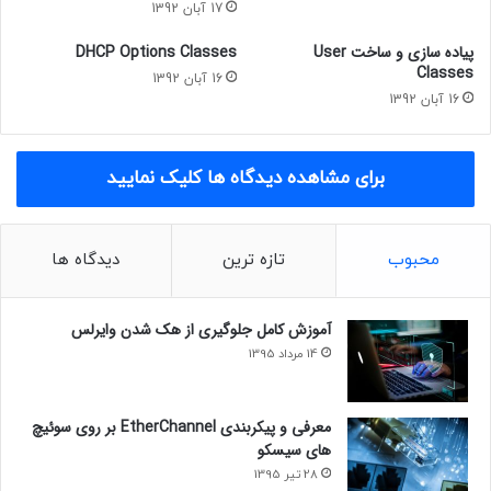
17 آبان 1392
سپس در صفحه
New Reservation
:
پیاده سازی و ساخت User
DHCP Options Classes
Classes
16 آبان 1392
–
Reservation name
نامی را برای این رزرو مشخص کرده تا متوجه شود کدام سرور
16 آبان 1392
است
–
IP address
آدرس مورد نظرتان برای این سرور
برای مشاهده دیدگاه ها کلیک نمایید
–
MAC address
آدرس
MAC
کارت شبکه همان سرور
محبوب
تازه ترین
دیدگاه ها
آموزش کامل جلوگیری از هک شدن وایرلس
14 مرداد 1395
معرفی و پیکربندی EtherChannel بر روی سوئیچ
های سیسکو
28 تیر 1395