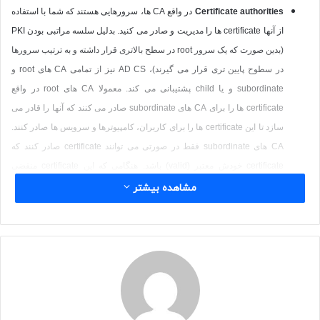
Certificate authorities
در واقع
CA
ها، سرورهایی هستند که شما با استفاده
از آنها
certificate
ها را مدیریت و صادر می کنید. بدلیل سلسه مراتبی بودن
PKI
(بدین صورت که یک سرور
root
در سطح بالاتری قرار داشته و به ترتیب سرورها
در سطوح پایین تری قرار می گیرند)،
AD CS
نیز از تمامی
CA
های
root
و
subordinate
و یا
child
پشتیبانی می کند. معمولا
CA
های
root
در واقع
certificate
ها را برای
CA
های
subordinate
صادر می کنند که آنها را قادر می
سازد تا این
certificate
ها را برای کاربران، کامپیوترها و سرویس ها صادر کنند.
CA
های
subordinate
فقط در صورتی می توانند
certificate
صادر کنند که
certificate
خودش معتبر (
valid
) باشد. هنگامی که این
certificate
منقضی
(
expire
) شود،
subordinate CA
می بایست
certificate
جدیدی را از
root CA
مشاهده بیشتر
خود تقاضا کند. بدین منظور، مدت اعتبار
certificate
های
root CA
بیشتر از
subordinate
ها بوده و مدت اعتبار
subordinate
نیز نسبت به
certificate
کاربر
بیشتر است.
منظور از سلسله مراتبی بودن این سرویس ها (مانند سرویس
WSUS
)، بدین شکل است که یک سرور مسئول مدیریت سرورهای پایین دستی
خود بوده و به کلاینت ها کاری ندارد (
root CA
). سرورهای
subordinate
نیز از
سرورهای
root
دستور گرفته و به کلاینت ها سرویس می دهند.