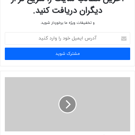
سرور
2008 R2
اضافه شده است.
دیگران دریافت کنید.
Network Device Enrollment Service
دستگاه هایی که از سیستم عامل
های سطح پایین استفاده می کنند، مانند سوییچ ها و روترها می توانند از طریق
و تخفیفات ویژه ما برخوردار شوید.
Network Device Enrollment Service (NDES)
، با استفاده از پروتکل
آدرس
Simple Certificate Enrollment Protocol (SCEP)
، پروتکلیست که شرکت
ایمیل
سیسکو آن را گسترش داده است، در ساختار
PKI
شرکت کنند. این تجهیزات
خود
را
معمولا در
AD DS
شرکت نکرده و حساب کاربری ندارند. حال با استفاده از
وارد
NDES
و
SCEP
، آنها می توانند جزوی از سلسله مراتب
PKI
شده و با استفاده
کنید
از
AD DS
مدیریت و نگهداری می شوند.
Active Directory Certificate Services
Active Directory Domain Services
Certificate
ca web enrollment
certificate authorities