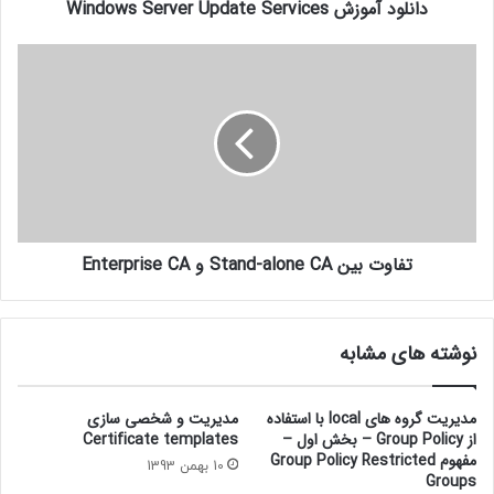
دانلود آموزش Windows Server Update Services
certificate revocation list
ocsp
network device enrollment service
online certificate status protocol
public key certificate
online responder
آموزش mcitp
آموزش mcitp فارسی
تفاوت بین Stand-alone CA و Enterprise CA
آموزش network
آموزش تصویری mcitp
آموزش تصویری شبکه
آموزش راه اندازی شبکه
نوشته های مشابه
آموزش شبکه
مدیریت گروه های local با استفاده
مدیریت و شخصی سازی
از Group Policy – بخش اول –
Certificate templates
مفهوم Group Policy Restricted
10 بهمن 1393
Groups