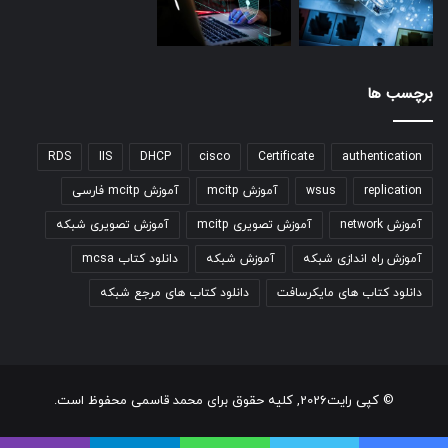
برچسب ها
RDS
IIS
DHCP
cisco
Certificate
authentication
replication
wsus
آموزش mcitp
آموزش mcitp فارسی
آموزش network
آموزش تصویری mcitp
آموزش تصویری شبکه
آموزش راه اندازی شبکه
آموزش شبکه
دانلود کتاب mcsa
دانلود کتاب های مایکرسافت
دانلود کتاب های مرجع شبکه
© کپی رایت2026, کلیه حقوق برای محمد قاسمی محفوظ است.