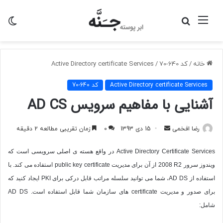
منو
جستجو
تغی
برای
پو
خانه
/
کد 640-70
/
Active Directory certificate Services
Active Directory certificate Services
کد 640-70
آشنایی با مفاهیم سرویس AD CS
ارسال
رضا افخمی
15 دی 1393
0
زمان تقریبی مطالعه 2 دقیقه
به
Active Directory Certificate Services
در واقع هسته ی اصلی سرویسی است که
ایمیل
ویندوز سرور
2008 R2
از آن برای مدیریت
public key certificate
استفاده می کند. با
استفاده از
AD DS
، شما می توانید سلسله مراتب قابل درکی برای
PKI
ایجاد کنید که
برای صدور و مدیریت
certificate
های سازمان شما قابل استفاده است.
AD DS
شامل: