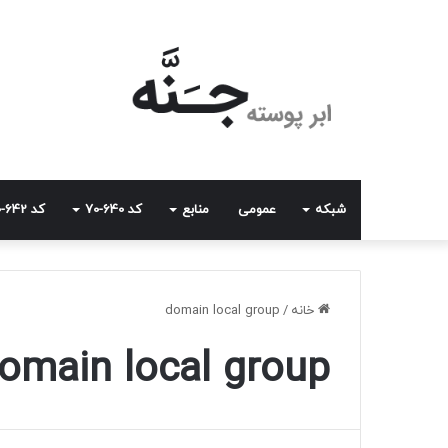
شبکه
عمومی
منابع
کد 640-70
کد 642-70
خانه
/
domain local group
omain local group