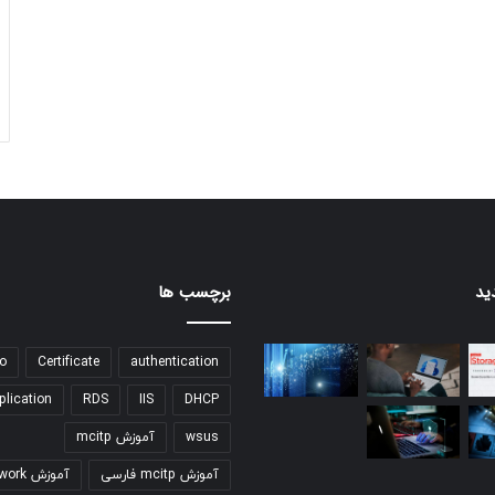
ید
برچسب ها
o
Certificate
authentication
plication
RDS
IIS
DHCP
wsus
آموزش mcitp
آموزش mcitp فارسی
آموزش network