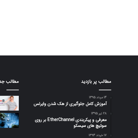
مطالب پر بازدید
مطالب جد
14 مرداد 1395
آموزش کامل جلوگیری از هک شدن وایرلس
28 تیر 1395
معرفی و پیکربندی EtherChannel بر روی
سوئیچ های سیسکو
17 خرداد 1394