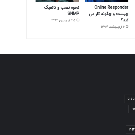
Online Responder
نحوه نصب و کانفیگ
چیست و چگونه کار می
SNMP
کند؟
25 فروردین 1394
6 اردیبهشت 1394
cisc
re