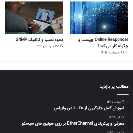
Online Responder چیست و
نحوه نصب و کانفیگ SNMP
چگونه کار می کند؟
25 فروردین 1394
6 اردیبهشت 1394
مطالب پر بازدید
14 مرداد 1395
آموزش کامل جلوگیری از هک شدن وایرلس
28 تیر 1395
معرفی و پیکربندی EtherChannel بر روی سوئیچ های سیسکو
17 خرداد 1394