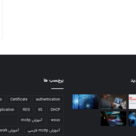
ید
برچسب ها
o
Certificate
authentication
plication
RDS
IIS
DHCP
wsus
آموزش mcitp
آموزش mcitp فارسی
آموزش network