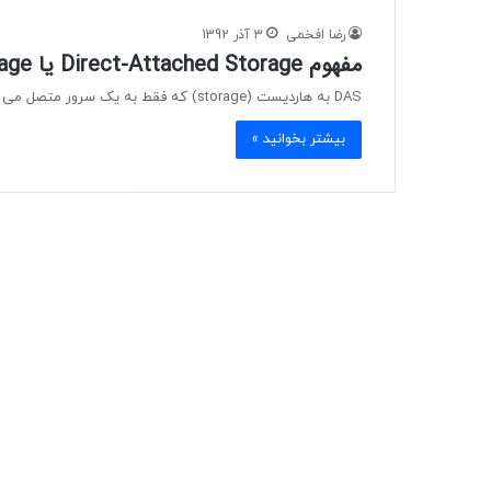
رضا افخمی
3 آذر 1392
مفهوم Direct-Attached Storage یا DAS storage
DAS به هاردیست (storage) که فقط به یک سرور متصل می شود. برای مثال، DAS همان مجموعه هارد دیسک های…
بیشتر بخوانید »