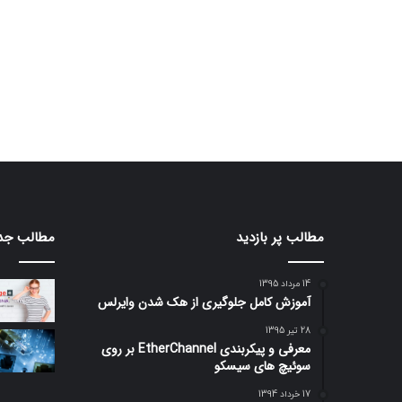
مطالب پر بازدید
مطالب جد
14 مرداد 1395
آموزش کامل جلوگیری از هک شدن وایرلس
28 تیر 1395
معرفی و پیکربندی EtherChannel بر روی
سوئیچ های سیسکو
17 خرداد 1394