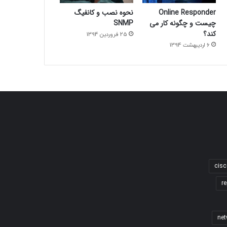
Online Responder
نحوه نصب و کانفیگ
چیست و چگونه کار می
SNMP
کند؟
25 فروردین 1394
6 اردیبهشت 1394
cisc
re