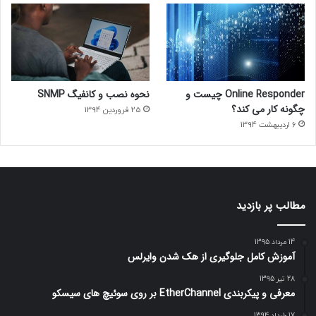
Online Responder چیست و
نحوه نصب و کانفیگ SNMP
چگونه کار می کند؟
25 فروردین 1394
6 اردیبهشت 1394
مطالب پر بازدید
14 مرداد 1395
آموزش کامل جلوگیری از هک شدن وایرلس
28 تیر 1395
معرفی و پیکربندی EtherChannel بر روی سوئیچ های سیسکو
17 خرداد 1394