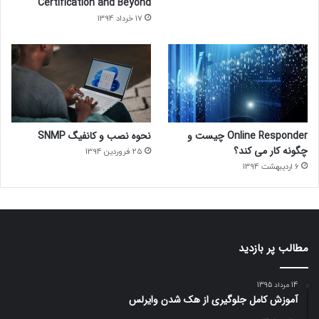
Certification and Beyond
17 خرداد 1394
Online Responder چیست و
نحوه نصب و کانفیگ SNMP
چگونه کار می کند؟
25 فروردین 1394
6 اردیبهشت 1394
مطالب پر بازدید
14 مرداد 1395
آموزش کامل جلوگیری از هک شدن وایرلس