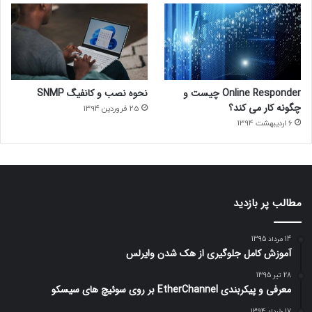
Online Responder چیست و
نحوه نصب و کانفیگ SNMP
چگونه کار می کند؟
25 فروردین 1394
6 اردیبهشت 1394
مطالب پر بازدید
14 مرداد 1395
آموزش کامل جلوگیری از هک شدن وایرلس
28 تیر 1395
معرفی و پیکربندی EtherChannel بر روی سوئیچ های سیسکو
17 خرداد 1394