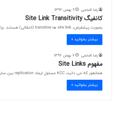
رضا افخمی
9 بهمن 1392
کانفیگ Site Link Transitivity
بصورت پیشفرض، site link ها transitive (انتقالی) هستند. برای مثال در شکل زیر، site مشهد با site تهران لینک بوده…
بیشتر بخوانید »
رضا افخمی
7 بهمن 1392
مفهوم Site Links
همانطور که می دانید، KCC مسئول ایجاد replication بین سایتی (intrasite) و درون سایتی (intersite) بوده و فرض می کند…
بیشتر بخوانید »