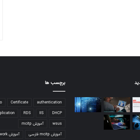
ید
برچسب ها
o
Certificate
authentication
plication
RDS
IIS
DHCP
wsus
آموزش mcitp
آموزش mcitp فارسی
آموزش network