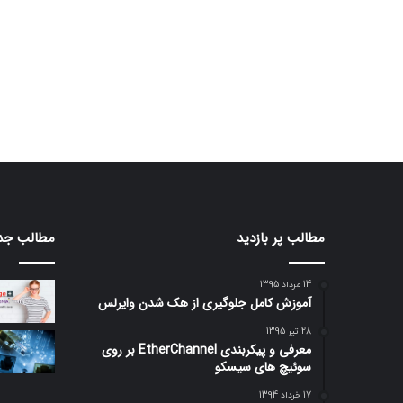
مطالب پر بازدید
مطالب جد
14 مرداد 1395
آموزش کامل جلوگیری از هک شدن وایرلس
28 تیر 1395
معرفی و پیکربندی EtherChannel بر روی
سوئیچ های سیسکو
17 خرداد 1394