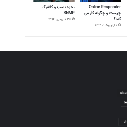
Online Responder
نحوه نصب و کانفیگ
چیست و چگونه کار می
SNMP
کند؟
25 فروردین 1394
6 اردیبهشت 1394
cisc
re