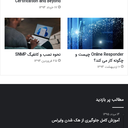
Certification and Beyond
17 خرداد 1394
Online Responder چیست و
نحوه نصب و کانفیگ SNMP
چگونه کار می کند؟
25 فروردین 1394
6 اردیبهشت 1394
مطالب پر بازدید
14 مرداد 1395
آموزش کامل جلوگیری از هک شدن وایرلس