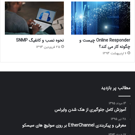
Online Responder چیست و
نحوه نصب و کانفیگ SNMP
چگونه کار می کند؟
25 فروردین 1394
6 اردیبهشت 1394
مطالب پر بازدید
14 مرداد 1395
آموزش کامل جلوگیری از هک شدن وایرلس
28 تیر 1395
معرفی و پیکربندی EtherChannel بر روی سوئیچ های سیسکو
17 خرداد 1394