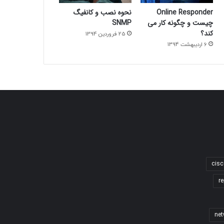
Online Responder
نحوه نصب و کانفیگ
چیست و چگونه کار می
SNMP
کند؟
25 فروردین 1394
6 اردیبهشت 1394
cisc
re