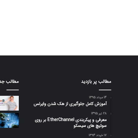
مطالب پر بازدید
مطالب جد
14 مرداد 1395
آموزش کامل جلوگیری از هک شدن وایرلس
28 تیر 1395
معرفی و پیکربندی EtherChannel بر روی
سوئیچ های سیسکو
17 خرداد 1394