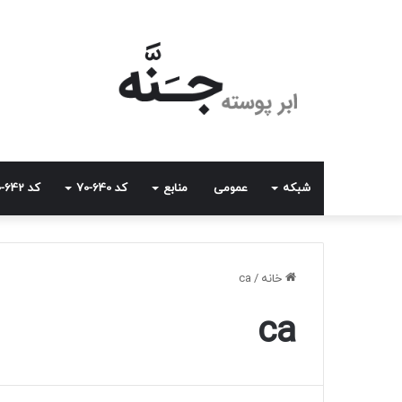
شبکه
عمومی
منابع
کد 640-70
کد 642-70
خانه
/
ca
ca