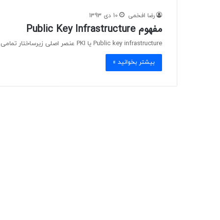
رضا افخمی
10 دی 1393
مفهوم Public Key Infrastructure
Public key infrastructure یا PKI عنصر اصلی زیرساختار تمامی سازمان های جدید و مدرن است. تقریبا تمامی سازمان های امروزی…
بیشتر بخوانید »