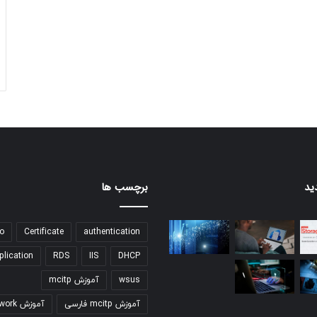
ید
برچسب ها
o
Certificate
authentication
plication
RDS
IIS
DHCP
wsus
آموزش mcitp
آموزش mcitp فارسی
آموزش network