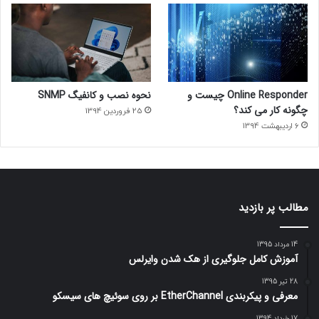
Online Responder چیست و
نحوه نصب و کانفیگ SNMP
چگونه کار می کند؟
25 فروردین 1394
6 اردیبهشت 1394
مطالب پر بازدید
14 مرداد 1395
آموزش کامل جلوگیری از هک شدن وایرلس
28 تیر 1395
معرفی و پیکربندی EtherChannel بر روی سوئیچ های سیسکو
17 خرداد 1394