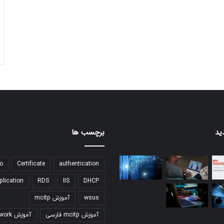
ید
برچسب ها
o
Certificate
authentication
plication
RDS
IIS
DHCP
wsus
آموزش mcitp
آموزش mcitp فارسی
آموزش network