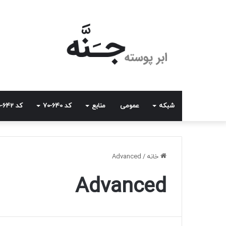
شبکه
عمومی
منابع
کد 640-70
کد 642-70
خانه
/
Advanced
Advanced