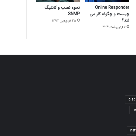
Online Responder
نحوه نصب و کانفیگ
چیست و چگونه کار می
SNMP
کند؟
25 فروردین 1394
6 اردیبهشت 1394
cisc
re