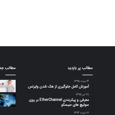
مطالب پر بازدید
مطالب جد
14 مرداد 1395
آموزش کامل جلوگیری از هک شدن وایرلس
28 تیر 1395
معرفی و پیکربندی EtherChannel بر روی
سوئیچ های سیسکو
17 خرداد 1394