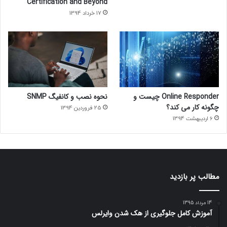
Certification and Beyond
17 خرداد 1394
Online Responder چیست و
نحوه نصب و کانفیگ SNMP
چگونه کار می کند؟
25 فروردین 1394
6 اردیبهشت 1394
مطالب پر بازدید
14 مرداد 1395
آموزش کامل جلوگیری از هک شدن وایرلس