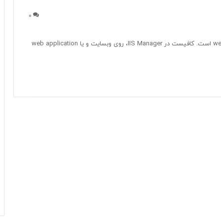
0
فرآیند ساخت Virtual Directory، همانند ساخت web application است. کافیست در IIS Manager، روی وبسایت و یا web application