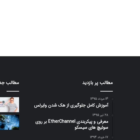
مطالب پر بازدید
مطالب جد
14 مرداد 1395
آموزش کامل جلوگیری از هک شدن وایرلس
28 تیر 1395
معرفی و پیکربندی EtherChannel بر روی
سوئیچ های سیسکو
17 خرداد 1394