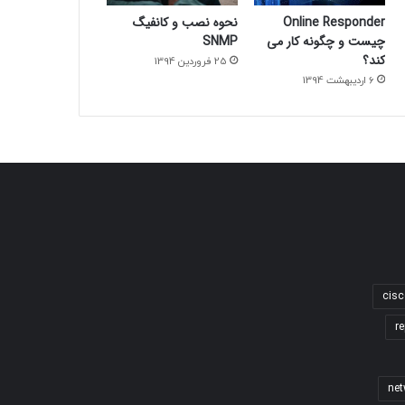
Online Responder
نحوه نصب و کانفیگ
چیست و چگونه کار می
SNMP
کند؟
25 فروردین 1394
6 اردیبهشت 1394
cisc
re