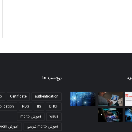
ید
برچسب ها
o
Certificate
authentication
plication
RDS
IIS
DHCP
wsus
آموزش mcitp
آموزش mcitp فارسی
آموزش network