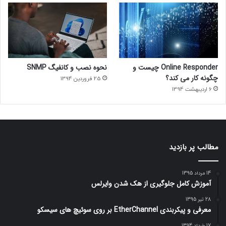
Online Responder چیست و
نحوه نصب و کانفیگ SNMP
چگونه کار می کند؟
25 فروردین 1394
6 اردیبهشت 1394
مطالب پر بازدید
14 مرداد 1395
آموزش کامل جلوگیری از هک شدن وایرلس
28 تیر 1395
معرفی و پیکربندی EtherChannel بر روی سوئیچ های سیسکو
17 خرداد 1394